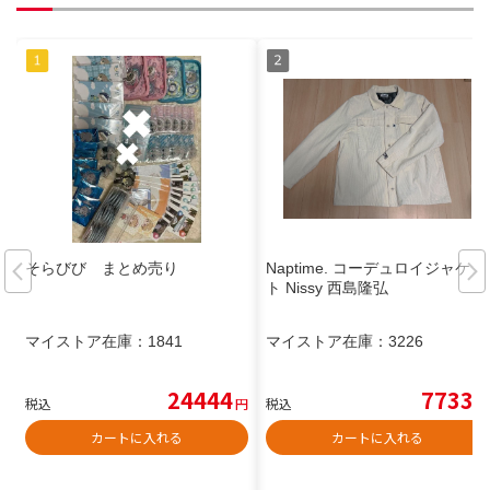
そらびび まとめ売り
Naptime. コーデュロイジャケッ
ト Nissy 西島隆弘
マイストア在庫：
1841
マイストア在庫：
3226
24444
7733
税込
円
税込
円
カートに入れる
カートに入れる