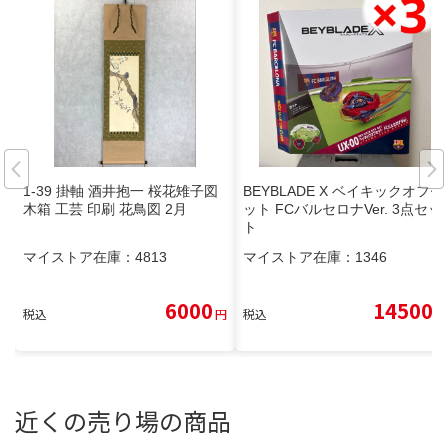
1-39 掛軸 酒井抱一 桜花雉子図
BEYBLADE X ベイキックオフセ
木箱 工芸 印刷 花鳥図 2月
ット FCバルセロナVer. 3点セッ
ト
マイストア在庫：
4813
マイストア在庫：
1346
6000
14500
税込
円
税込
円
近くの売り場の商品