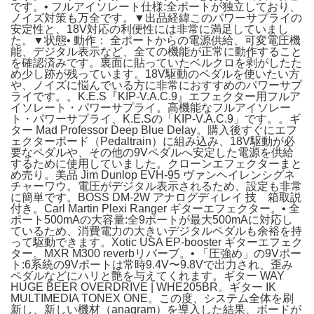
です。• フルアイソレート仕様:全ポートが独立しており、
ノイズ対策も万全です。▼出品経緯このパワーサプライの
安定性と、18V対応の利便性には非常に満足していまし
た。▼状態• 動作： 全ポートからの電源供給、可変電圧機
能、デジタル表示など、全ての機能が正常に動作すること
を確認済みです。裏面に貼っていたベルクロを剥がしたた
め少し跡が残っています。18V駆動のペダルを使いたい方
や、ノイズに悩んでいる方に非常におすすめのパワーサプ
ライです。。K.E.S『KIP-V.A.C.9』エフェクター用フルア
イソレート・パワーサプライ。高機能なフルアイソレー
ト・パワーサプライ、K.E.Sの「KIP-V.A.C.9」です。。ギ
ター Mad Professor Deep Blue Delay。購入後すぐにエフ
ェクターボード（Pedaltrain）に組み込み、18V駆動が必
要なペダルや、その他の9Vペダルへ安定した電源を供給
するために使用していました。クローンエフェクターまと
め売り。美品 Jim Dunlop EVH-95 ヴァンヘイレンシグネ
チャーワウ。電圧がデジタル表示されるため、設定も非常
に簡単です。BOSS DM-2W アナログディレイ 技 箱取説
付き。Carl Martin Plexi Ranger ギターエフェクター。• 全
ポート500mAの大容量:全9ポートが最大500mAに対応し
ているため、消費電力の大きいデジタルペダルも余裕を持
って駆動できます。Xotic USA EP-booster ギターエフェク
ター。MXR M300 reverbリバーブ。• 「圧強め」の9Vポー
ト:6系統の9Vポートは常時9.4V〜9.8Vで出力され、歪み
ペダルなどにハリと艶を与えてくれます。ギター WAY
HUGE BEER OVERDRIVE | WHE205BR。ギター IK
MULTIMEDIA TONEX ONE。この度、システム全体を刷
新し、新しい機材（anagram）を導入した結果、ボードが