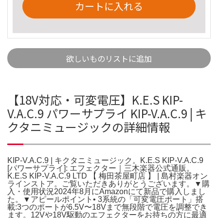
カートに入れる
欲しいものリストに追加
【18V対応・可変電圧】K.E.S KIP-
V.A.C.9 パワーサプライ KIP-V.A.C.9 | キ
クタニミュージックの詳細情報
KIP-V.A.C.9 | キクタニミュージック。K.E.S KIP-V.A.C.9
[パワーサプライ]: エフェクター｜三木楽器公式通販。
K.E.S KIP-V.A.C.9 LTD 【 梅田茶屋町店 】 | 島村楽器オン
ラインストア。ご覧いただきありがとうございます。▼購
入・使用状況2024年8月にAmazonにて新品で購入しまし
た。▼アピールポイント• 3系統の「可変電圧ポート」搭
載:3つのポートが6.5V〜18Vまで無段階で電圧を調整でき
ます。12Vや18V駆動のエフェクターをお持ちの方に最適