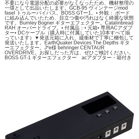
不要になり電源分配の必要がなくなったため、機材整理の
一環として出品いたします。GCB-95 ヴィンテージmod
fasel トゥルーバイパス。BOSS GTー1。• 外観： ボード
に組み込んでいたため、目立つ傷や汚れはなく綺麗な状態
です。Burnley Bogner ギターエフェクター。Catalinbread
RAH オーバードライブ。• 付属品：• 元箱• 専用ACアダプ
ター• DCケーブル（購入時に付属していた10本すべて揃
っています）▼発送元箱に入れ、緩衝材で丁寧に梱包して
発送いたします。EarthQuaker Devices The Depths ギタ
ーエフェクター。J*e様 behringer CENTAUR
OVERDRIVE。お探しだった方は、ぜひご検討ください。
BOSS GT-1 ギターエフェクター acアダプター・箱付き