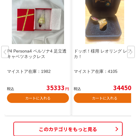
P4 Persona4 ペルソナ4 足立透
ドッポ！様用 レオリング レプリ
キャベツネックレス
カ！
マイストア在庫：
1982
マイストア在庫：
4105
35333
34450
税込
円
税込
円
カートに入れる
カートに入れる
このカテゴリをもっと見る