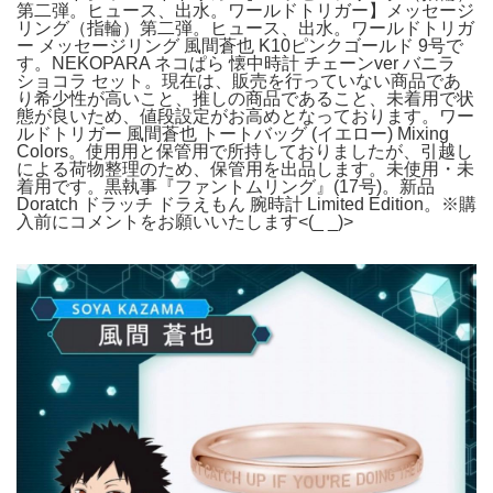
第二弾。ヒュース、出水。ワールドトリガー】メッセージ
リング（指輪）第二弾。ヒュース、出水。ワールドトリガ
ー メッセージリング 風間蒼也 K10ピンクゴールド 9号で
す。NEKOPARA ネコぱら 懐中時計 チェーンver バニラ
ショコラ セット。現在は、販売を行っていない商品であ
り希少性が高いこと、推しの商品であること、未着用で状
態が良いため、値段設定がお高めとなっております。ワー
ルドトリガー 風間蒼也 トートバッグ (イエロー) Mixing
Colors。使用用と保管用で所持しておりましたが、引越し
による荷物整理のため、保管用を出品します。未使用・未
着用です。黒執事『ファントムリング』(17号)。新品
Doratch ドラッチ ドラえもん 腕時計 Limited Edition。※購
入前にコメントをお願いいたします<(_ _)>