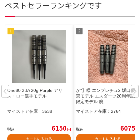
ベストセラーランキングです
One80 2BA 20g Purple アリ
か*】様 エンプレチュ2 坂口優希
ス・ロー選手モデル
恵モデル エスダーツ20周年記念
限定モデル 廃
マイストア在庫：
3538
マイストア在庫：
2764
6150
6075
税込
円
税込
円
カートに入れる
カートに入れる