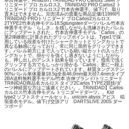
本吉伸選手。Amazon | TRiNiDAD PRO Carlos2 Steel ト
リニダード プロ カルロス2。TRiNiDAD PRO Carlos2 ト
リニダード プロ カルロス2 竹本吉伸選手。値下げ、取り
置きはできません。完売済みの貴重な商品定価/11999円
TRiNiDAD PROトリニダード プロCarlos2カルロス
2TYPE2竹本吉伸モデル18.5gtungstenダーツバレル竹本吉
伸選手モデル「らしさ」を残しながらも洗練されたバレル
にアップデートされた、竹本吉伸選手モデル「Carlos」の
第2弾緻密に計算されたグリップポイントは、Type1で採
用している段差を付けたシャークカットとリングカットで
異なる触感になっており、常に同じ箇所をグリップできま
す。バレル前方にまで入っている細い縦カットの入ったリ
ングカットで、掛かりを強くし過ぎないようにしながら
も、押し出しのアシスト効果を狙っています。指先で浅く
グリップする方でもしっかり掛かる「Carlos」更に一段上
のバレルにアップデートされています。材質タングステン
90%バレル単体重量18.5g全長46.0mm最大径7.4mmタイプ
2BA送料無料選手モデル/竹本 吉伸ブランド/トリニダード
TRINIDAD商品名カルロス タイプ2Carlos TYPE2競技/ダ
ーツ神経質な方はご遠慮ください。。TRiNiDAD】Carlos
カルロス竹本吉伸モデル トリニダードダーツ。。Kid
type2 ソフトスティールセット。unicorn abyss アビス 稲
垣亜衣モデル。値下げ交渉アリ DARTSLIVE 200S ダー
ツボード