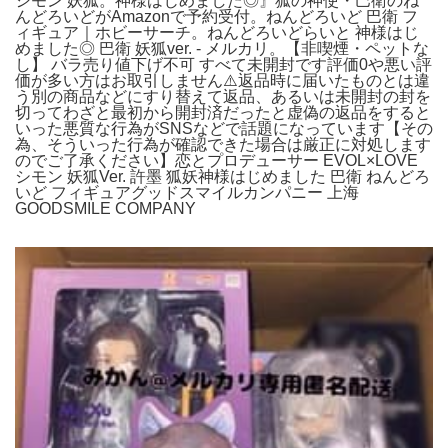
シモン 妖狐。神様はじめました◎』狐の神使・巴衛のね
んどろいどがAmazonで予約受付。ねんどろいど 巴衛 フ
ィギュア｜ホビーサーチ。ねんどろいどらいと 神様はじ
めました◎ 巴衛 妖狐ver. - メルカリ。【非喫煙・ペットな
し】 バラ売り値下げ不可 すべて未開封です評価0や悪い評
価が多い方はお取引しません⚠️返品時に届いたものとは違
う別の商品などにすり替えて返品、あるいは未開封の封を
切ってわざと最初から開封済だったと虚偽の返品をすると
いった悪質な行為がSNSなどで話題になっています【その
為、そういった行為が確認できた場合は厳正に対処します
のでご了承ください】恋とプロデューサー EVOL×LOVE
シモン 妖狐Ver. 許墨 狐妖神様はじめました 巴衛 ねんどろ
いど フィギュアグッドスマイルカンパニー 上海
GOODSMILE COMPANY