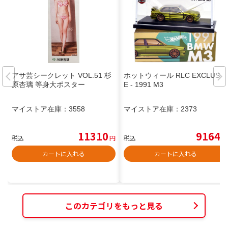
アサ芸シークレット VOL.51 杉
ホットウィール RLC EXCLUSIV
原杏璃 等身大ポスター
E - 1991 M3
マイストア在庫：
3558
マイストア在庫：
2373
11310
9164
税込
円
税込
円
カートに入れる
カートに入れる
このカテゴリをもっと見る