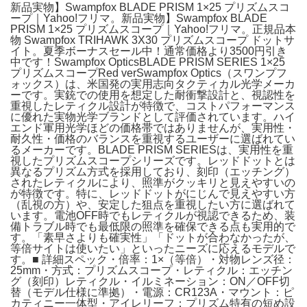
新品実物】Swampfox BLADE PRISM 1×25 プリズムスコ
ープ｜Yahoo!フリマ。新品実物】Swampfox BLADE
PRISM 1×25 プリズムスコープ｜Yahoo!フリマ。正規品本
物 Swampfox TRIHAWK 3X30 プリズムスコープ ドットサ
イト。夏季ボーナスセール中！通常価格より3500円引き
中です！Swampfox OpticsBLADE PRISM SERIES 1×25
プリズムスコープRed verSwampfox Optics（スワンプフ
ォックス）は、米国発の実用志向タクティカル光学メーカ
ーです。実銃での使用を想定した耐衝撃設計と、視認性を
重視したレティクル設計が特徴で、コストパフォーマンス
に優れた実物光学ブランドとして評価されています。ハイ
エンド軍用光学ほどの価格帯ではありませんが、実用性・
耐久性・価格のバランスを重視するユーザーに選ばれてい
るメーカーです。BLADE PRISM SERIESは、実用性を重
視したプリズムスコープシリーズです。レッドドットとは
異なるプリズム方式を採用しており、刻印（エッチング）
されたレティクルにより、照準がクッキリと見えやすいの
が特徴です。特に、レッドドットがにじんで見えやすい方
（乱視の方）や、安定した狙点を重視したい方に選ばれて
います。電池OFF時でもレティクルが視認できるため、装
備トラブル時でも最低限の照準を確保できる点も実用的で
す。「素早さよりも確実性」「ドットが合わなかったが、
等倍サイトは使いたい」といったニーズに応えるモデルで
す。■ 詳細スペック・倍率：1×（等倍）・対物レンズ径：
25mm・方式：プリズムスコープ・レティクル：エッチン
グ（刻印）レティクル・イルミネーション：ON／OFF切
替（モデル仕様に準拠）・電源：CR123A・マウント：ピ
カティニー一体型・アイレリーフ：プリズム特有の短め設