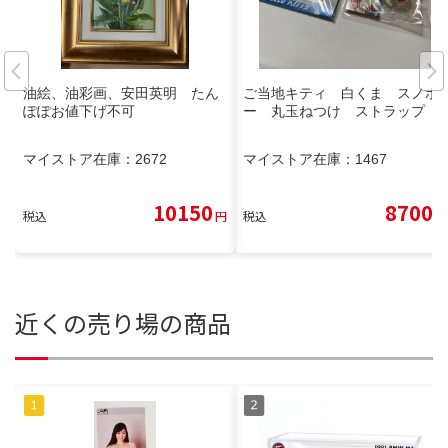
油絵、油彩画、安田英明 たん
ご当地キティ 白くま スノボ
ぽぽお値下げ不可
ー 丸玉ねつけ ストラップ
マイストア在庫：
2672
マイストア在庫：
1467
10150
8700
税込
円
税込
円
近くの売り場の商品