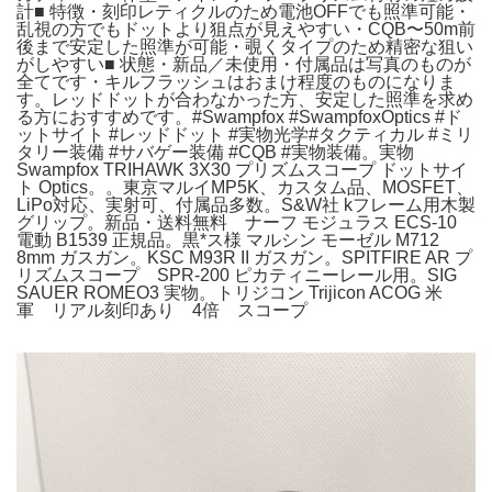
計■ 特徴・刻印レティクルのため電池OFFでも照準可能・
乱視の方でもドットより狙点が見えやすい・CQB〜50m前
後まで安定した照準が可能・覗くタイプのため精密な狙い
がしやすい■ 状態・新品／未使用・付属品は写真のものが
全てです・キルフラッシュはおまけ程度のものになりま
す。レッドドットが合わなかった方、安定した照準を求め
る方におすすめです。#Swampfox #SwampfoxOptics #ド
ットサイト #レッドドット #実物光学#タクティカル #ミリ
タリー装備 #サバゲー装備 #CQB #実物装備。実物
Swampfox TRIHAWK 3X30 プリズムスコープ ドットサイ
ト Optics。。東京マルイMP5K、カスタム品、MOSFET、
LiPo対応、実射可、付属品多数。S&W社 kフレーム用木製
グリップ。新品・送料無料 ナーフ モジュラス ECS-10
電動 B1539 正規品。黒*ス様 マルシン モーゼル M712
8mm ガスガン。KSC M93R II ガスガン。SPITFIRE AR プ
リズムスコープ SPR-200 ピカティニーレール用。SIG
SAUER ROMEO3 実物。トリジコン Trijicon ACOG 米
軍 リアル刻印あり 4倍 スコープ