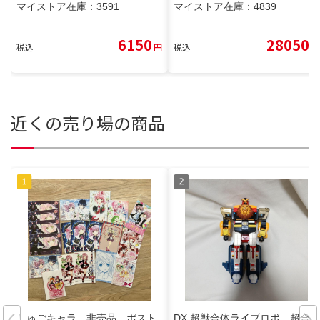
マイストア在庫：
3591
マイストア在庫：
4839
6150
28050
税込
円
税込
円
近くの売り場の商品
しゅごキャラ 非売品 ポスト
DX 超獣合体ライブロボ 超合