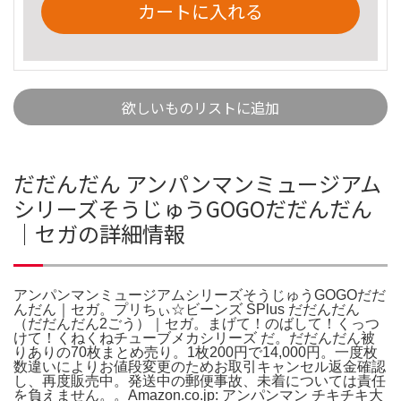
カートに入れる
欲しいものリストに追加
だだんだん アンパンマンミュージアム
シリーズそうじゅうGOGOだだんだん
｜セガの詳細情報
アンパンマンミュージアムシリーズそうじゅうGOGOだだ
んだん｜セガ。プリちぃ☆ビーンズ SPlus だだんだん
（だだんだん2ごう）｜セガ。まげて！のばして！くっつ
けて！くねくねチューブメカシリーズ だ。だだんだん被
りありの70枚まとめ売り。1枚200円で14,000円。一度枚
数違いによりお値段変更のためお取引キャンセル返金確認
し、再度販売中。発送中の郵便事故、未着については責任
を負えません。。Amazon.co.jp: アンパンマン チキチキ大