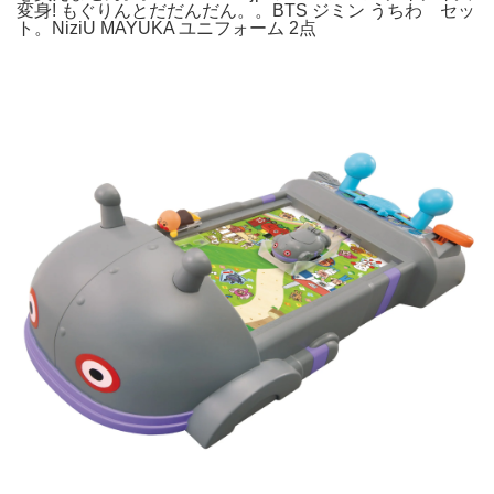
変身! もぐりんとだだんだん。。BTS ジミン うちわ セッ
ト。NiziU MAYUKA ユニフォーム 2点