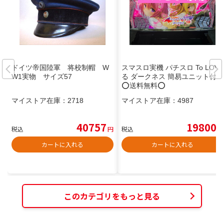
ドイツ帝国陸軍 将校制帽 W
スマスロ実機 パチスロ To LOVE
W1実物 サイズ57
る ダークネス 簡易ユニット付
⭕️送料無料⭕️
マイストア在庫：
2718
マイストア在庫：
4987
40757
19800
税込
円
税込
円
カートに入れる
カートに入れる
このカテゴリをもっと見る