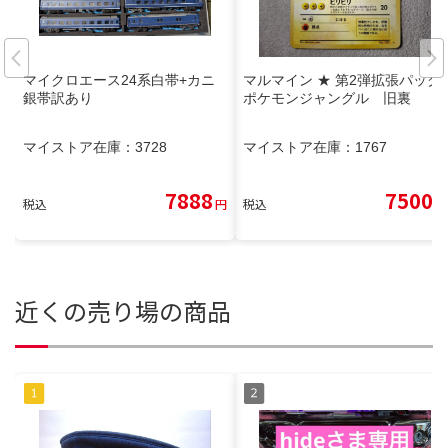
マイクロエース24系白帯+カニ
マルマイン ★ 第2弾拡張パック
銀帯訳あり
ポケモンジャングル 旧裏
マイストア在庫：
3728
マイストア在庫：
1767
7888
7500
税込
円
税込
円
近くの売り場の商品