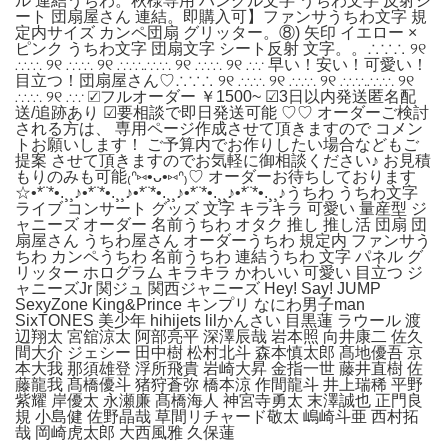
ル 連結うちわ。秋様専用 ハングル文字 うちわ文字 反射シ
ート 団扇屋さん 連結。即購入可】ファンサうちわ文字 規
定内サイズ カンペ団扇 グリッター。⑧) 矢印 イエロー ×
ピンク うちわ文字 団扇文字 シート反射 文字。。∴∵∴ ୨୧
∴∵∴ ୨୧ ∴∵∴ ୨୧ ∴∵∴∴∵∴ ୨୧ ∴∵∴ ୨୧ ∴∵ 早い！安い！可愛い！
目立つ！団扇屋さん♡∴∵∴ ୨୧ ∴∵∴ ୨୧ ∴∵∴ ୨୧ ∴∵∴∴∵∴ ୨୧
∴∵∴ ୨୧ ∴∵ ︎︎︎︎︎︎☑︎フルオーダー ￥1500~ ︎︎︎︎︎︎☑︎3日以内発送匿名配
送/追跡あり ︎︎︎︎︎︎☑︎要相談で即日発送可能 ♡♡ オーダーご検討
される方は、 専用ページ作成させて頂きますので コメン
トお願いします！ ご予算内でお作りしたい場合などもご
提案 させて頂きますのでお気軽に御相談ください♪ お見積
もりのみも可能₍ᐢ⑅•ᴗ•⑅ᐢ₎♡ オーダーお待ちしております
☆•*¨*•.¸¸♪•*¨*•.¸¸♪•*¨*•.¸¸♪•*¨*•.¸¸♪•*¨*•.¸¸♪うちわ うちわ文字
ライブ コンサート グッズ 文字 キラキラ 可愛い 量産型 ジ
ャニーズ オーダー 名前うちわ オタク 推し 推し活 団扇 団
扇屋さん うちわ屋さん オーダーうちわ 規定内 ファンサう
ちわ カンペうちわ 名前うちわ 連結うちわ 文字 パネル グ
リッター ホログラム キラキラ かわいい 可愛い 目立つ ジ
ャニーズJr 関ジュ 関西ジャニーズ Hey! Say! JUMP
SexyZone King&Prince キンプリ なにわ男子man
SixTONES 美少年 hihijets lilかんさい 目黒蓮 ラウール 渡
辺翔太 宮舘涼太 阿部亮平 深澤辰哉 岩本照 向井康二 佐久
間大介 ジェシー 田中樹 松村北斗 森本慎太郎 髙地優吾 京
本大我 那須雄登 浮所飛貴 岩崎大昇 金指一世 藤井直樹 佐
藤龍我 髙橋優斗 猪狩蒼弥 橋本涼 作間龍斗 井上瑞稀 平野
紫耀 岸優太 永瀬廉 髙橋海人 神宮寺勇太 末澤誠也 正門良
規 小島健 佐野晶哉 草間リチャード敬太 嶋崎斗亜 西村拓
哉 岡崎虎太郎 大西風雅 久保蓮