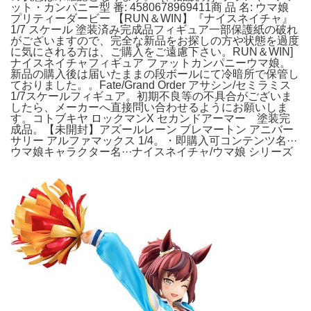
ット・カンパニー型 番: 4580678969411商 品 名: ウマ娘
プリティーダービー 【RUN＆WIN】『ナイスネイチャ』
1/7 スケール 塗装済み完成品フィギュア一部保護紙の破れ
がございますので、完全な新品をお探しの方や状態を過度
に気にされる方は、ご購入をご遠慮下さい。RUN＆WIN]
ナイスネイチャフィギュア ファットカンパニーウマ娘。
新品の購入後は届いたままの段ボールにて冷暗所で保管し
ておりました。。Fate/Grand Order アサシン/セミラミス
1/7スケールフィギュア。初期不良等の不具合がございま
したら、メーカーへ直接問い合わせるようにお願いしま
す。コトブキヤ ロックマンX セカンドアーマー 塗装完
成品。【未開封】アズールレーン ブレマートン アニバー
サリー アルファマックス 1/4。・即購入可コンテンツ名···
ウマ娘キャラクター名···ナイスネイチャ/ウマ娘 シリーズ