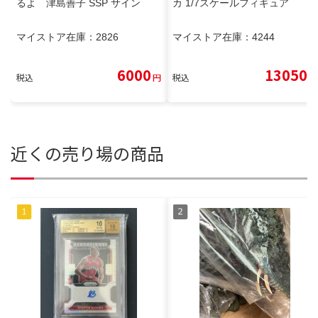
るよ 津島善子 SSP サイン
カ 1/7スケールフィギュア
マイストア在庫：
2826
マイストア在庫：
4244
6000
13050
税込
円
税込
円
近くの売り場の商品