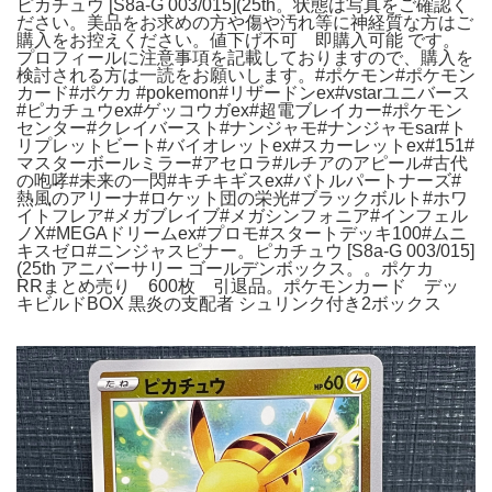
ピカチュウ [S8a-G 003/015](25th。状態は写真をご確認く
ださい。美品をお求めの方や傷や汚れ等に神経質な方はご
購入をお控えください。値下げ不可 即購入可能 です。
プロフィールに注意事項を記載しておりますので、購入を
検討される方は一読をお願いします。#ポケモン#ポケモン
カード#ポケカ #pokemon#リザードンex#vstarユニバース
#ピカチュウex#ゲッコウガex#超電ブレイカー#ポケモン
センター#クレイバースト#ナンジャモ#ナンジャモsar#ト
リプレットビート#バイオレットex#スカーレットex#151#
マスターボールミラー#アセロラ#ルチアのアピール#古代
の咆哮#未来の一閃#キチキギスex#バトルパートナーズ#
熱風のアリーナ#ロケット団の栄光#ブラックボルト#ホワ
イトフレア#メガブレイブ#メガシンフォニア#インフェル
ノX#MEGAドリームex#プロモ#スタートデッキ100#ムニ
キスゼロ#ニンジャスピナー。ピカチュウ [S8a-G 003/015]
(25th アニバーサリー ゴールデンボックス。。ポケカ
RRまとめ売り 600枚 引退品。ポケモンカード デッ
キビルドBOX 黒炎の支配者 シュリンク付き2ボックス