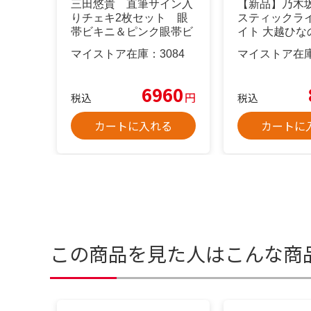
三田悠貴 直筆サイン入
【新品】乃木坂
りチェキ2枚セット 眼
スティックライ
帯ビキニ＆ピンク眼帯ビ
イト 大越ひなの
キニ
マイストア在庫：
3084
マイストア在
6960
円
税込
税込
カートに入れる
カートに
この商品を見た人はこんな商