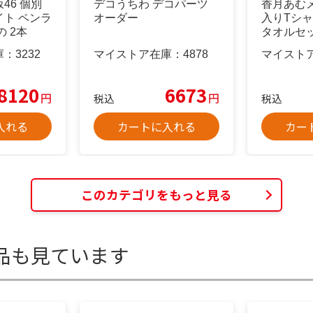
46 個別
デコうちわ デコパーツ
香月あむ
ト ペンラ
オーダー
入りTシ
 2本
タオルセ
日限定価格
庫：
3232
マイストア在庫：
4878
マイスト
8120
6673
円
円
税込
税込
入れる
カートに入れる
カー
このカテゴリをもっと見る
品も見ています