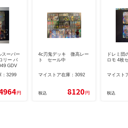
ルスーパー
4c刃鬼デッキ 微高レー
ドレミ団の
ロリー パ
ト セール中
ロモ 4枚
49 GDV
庫：
3299
マイストア在庫：
3092
マイスト
4964
8120
円
円
税込
税込