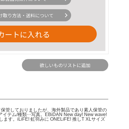
け取り方法・送料について
カートに入れる
欲しいものリストに追加
E暗所にて保管しておりましたが、海外製品であり素人保管の
類···写真。EBiDAN New day! New wave!
FE! 虹羽みに ONELiFE! 推しT XLサイズ