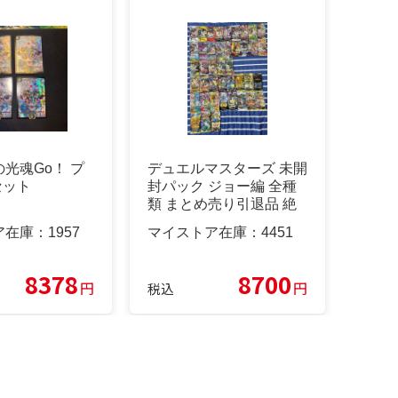
光魂Go！ プ
デュエルマスターズ 未開
セット
封パック ジョー編 全種
類 まとめ売り引退品 絶
版パック
ア在庫：
1957
マイストア在庫：
4451
8378
8700
円
円
税込