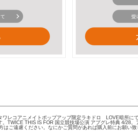
いて
受
る
レカ HMV タワレコアニメイトポップアップ限定ラキドロ LOV
THIS IS FOR 国立競技場公演 アプグレ特典 4/28。アイテム/種
遠慮ください。なにかご質問があれば購入前にお願い致します。iLi