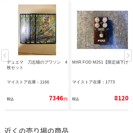
デュエマ 刀志猫のプワソン 4
MXR FOD M251【限定値下げ】
枚セット
マイストア在庫：
1166
マイストア在庫：
1773
7346
8120
税込
円
税込
円
近くの売り場の商品