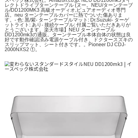
スペック株式会社。Amazon.co.jp: NEU DD1200mk3ダイ
レクトドライブターンテーブル (ヌー。NEU/ターンテーブ
ル/DD1200MK3 高級オーディオ,ピュアオーディオ専門
店。neu ターンテーブルカバーに熱でついた傷ありま
す。- 色: 黒/紫- ターンテーブルマット: Dr.Suzuki- ターゲ
ットライト: あり- 接続ケーブル: 付属ご覧いただきありが
とうございます。楽天市場】NEU ターンテーブル
DD1200mk3の通販。ターンテーブル本体自体の状態は良
好です動作確認済み電源ケーブル付き、ドクタースズキの
スリップマット、シート付きです。。Pioneer DJ CDJ-
2000NXS2 ①。