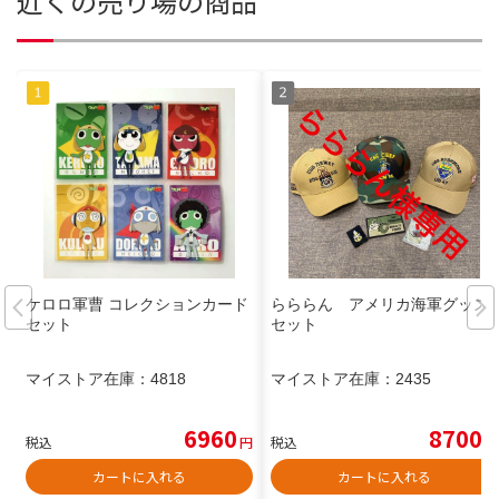
近くの売り場の商品
ケロロ軍曹 コレクションカード
らららん アメリカ海軍グッズ
セット
セット
マイストア在庫：
4818
マイストア在庫：
2435
6960
8700
税込
円
税込
円
カートに入れる
カートに入れる