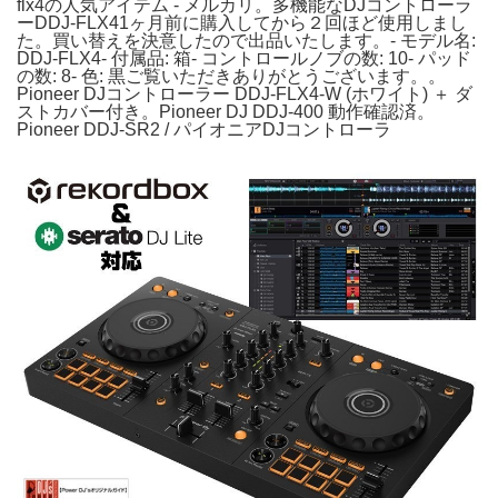
flx4の人気アイテム - メルカリ。多機能なDJコントローラ
ーDDJ-FLX41ヶ月前に購入してから２回ほど使用しまし
た。買い替えを決意したので出品いたします。- モデル名:
DDJ-FLX4- 付属品: 箱- コントロールノブの数: 10- パッド
の数: 8- 色: 黒ご覧いただきありがとうございます。。
Pioneer DJコントローラー DDJ-FLX4-W (ホワイト) ＋ ダ
ストカバー付き。Pioneer DJ DDJ-400 動作確認済。
Pioneer DDJ-SR2 / パイオニアDJコントローラ