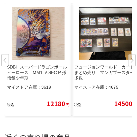
SDBH スーパードラゴンボール
フュージョンワールド カード
ヒーローズ MM1-ＡSEC P 孫
まとめ売り マンガブースター
悟飯少年期
多数
マイストア在庫：
3619
マイストア在庫：
4675
12180
14500
税込
円
税込
円