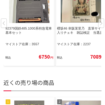
92379国鉄485.1000系特急電車
櫻坂46 幸阪茉里乃 直筆サイン
基本セット
入りチェキ 雑誌検証 当選品
マイストア在庫：
3557
マイストア在庫：
2237
6750
7089
税込
円
税込
円
近くの売り場の商品