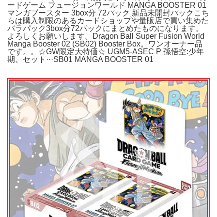
ードゲーム フュージョンワールド MANGA BOOSTER 01
マンガブースター 3box分 72パック 新品未開封パックこち
らは購入制限のあるカードショップや量販店で買い集めた
バラパック3box分72パックにまとめたものになります。
よろしくお願いします。Dragon Ball Super Fusion World
Manga Booster 02 (SB02) Booster Box。ワンオーナー品
です。。☆GW限定大特価☆ UGM5-ASEC P 孫悟空:少年
期。セット···SB01 MANGA BOOSTER 01