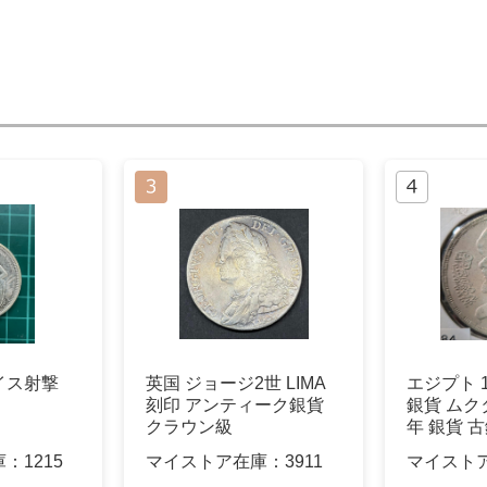
イス射撃
英国 ジョージ2世 LIMA
エジプト 1
刻印 アンティーク銀貨
銀貨 ムク
クラウン級
年 銀貨 
庫：
1215
マイストア在庫：
3911
マイスト