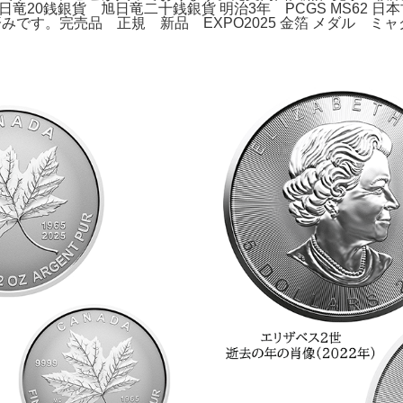
銭銀貨 旭日竜二十銭銀貨 明治3年 PCGS MS62 日本古銭。- 数
みです。完売品 正規 新品 EXPO2025 金箔 メダル ミ