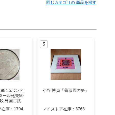
同じカテゴリの 商品を探す
984 5ポンド
小谷 博貞「薔薇園の夢」
タール死去50
古銭 外国古銭
ア在庫：
1794
マイストア在庫：
3763