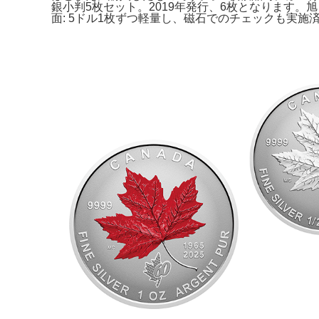
銀小判5枚セット。2019年発行、6枚となります。旭日竜20
面: 5ドル1枚ずつ軽量し、磁石でのチェックも実施済