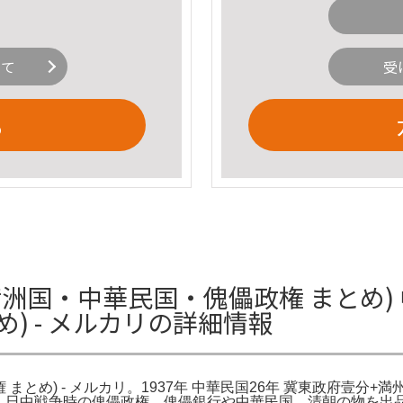
いて
受
る
洲国・中華民国・傀儡政権 まとめ) 中
) - メルカリの詳細情報
まとめ) - メルカリ。1937年 中華民国26年 冀東政府壹分+満
。日中戦争時の傀儡政権、傀儡銀行や中華民国、清朝の物を出品しま