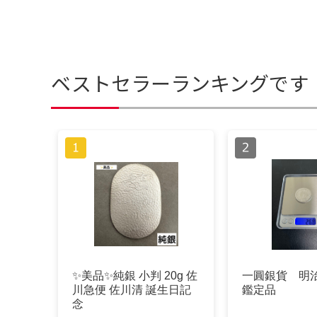
ベストセラーランキングです
✨美品✨純銀 小判 20g 佐
一圓銀貨 明治
川急便 佐川清 誕生日記
鑑定品
念