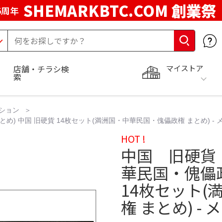
SHEMARKBTC.COM 創業祭
5周年
マイストア
店舗・チラシ検
索
ション
) 中国 旧硬貨 14枚セット(満洲国・中華民国・傀儡政権 まとめ) - 
HOT !
中国 旧硬貨
華民国・傀儡政
14枚セット
権 まとめ) -