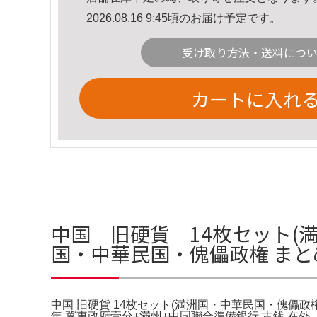
2026.08.16 9:45頃のお届け予定です。
受け取り方法・送料につ
カートに入れ
中国 旧硬貨 14枚セット(満
国・中華民国・傀儡政権 まとめ
中国 旧硬貨 14枚セット(満洲国・中華民国・傀儡政権 
年 冀東政府壹分+満州+中国聯合準備銀行 古銭 在外