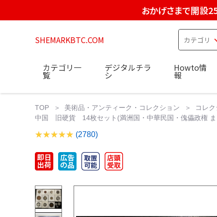
おかげさまで開設2
SHEMARKBTC.COM
カテゴリ一
デジタルチラ
Howto情
覧
シ
報
TOP
美術品・アンティーク・コレクション
コレク
中国 旧硬貨 14枚セット(満洲国・中華民国・傀儡政権 まとめ
(2780)