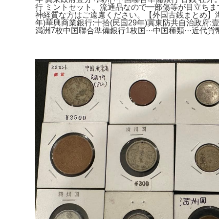
行 ミントセット。流通品なので一部傷等が目立ち
神経質な方はご遠慮ください。【外国古銭まとめ】海外
年)華興商業銀行:十拾(民国29年)冀東防共自治政府:壹
満洲7枚中国聯合準備銀行1枚国···中国種類···近代貨