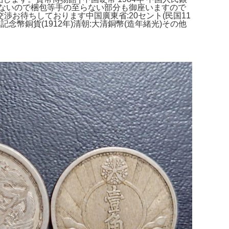
ないので梱包等手の至らない部分も御座いますので
渉お待ちしております中国廣東省:20セント(民国11
記念幣銅貨(1912年)清朝:大清銅幣(造年緒光)その他