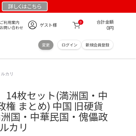
詳しくは
こちら
合計金額
ご利用案内
0
ゲスト様
0円
お問い合わせ
変更
ログイン
新規会員登録
メルカリ
 14枚セット(満洲国・中
権 まとめ) 中国 旧硬貨
(満洲国・中華民国・傀儡政
 メルカリ