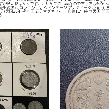
ますが良い物ばかりです。。初めての出品なので右も左も分から
 多国籍 コレクション ヴィンテージ アンティーク。値下げ交
分(民国26年)満洲国:五分マグネサイト(康徳11年)中華民国:開国
幣