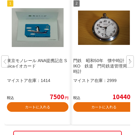
東京モノレール ANA提携記念 S
門鉄 昭和50年 懐中時計 SE
uicaイオカード
IKO 鉄道 門司鉄道管理局
時計
マイストア在庫：
1414
マイストア在庫：
2999
7500
10440
税込
円
税込
円
カートに入れる
カートに入れる