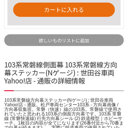
カートに入れる
欲しいものリストに追加
103系常磐線側面幕 103系常磐線方向
幕ステッカー(Nゲージ) : 世田谷車両
Yahoo!店 - 通販の詳細情報
103系常磐線方向幕ステッカー(Nゲージ) : 世田谷車両
Yahoo!店 - 通販。松戸車両センター103系 - 方向幕画像 /
方向幕収集班。常磐（快速）線の103系。常磐線で使用さ
れていたと思われる103系の側面方向幕です。103系 常磐
線 (常磐快速線) 行先方向幕シール (2) 鉄道模型｜ホビーサ
ーチ。1枚目の内容が全てになります(26番付近から70番ま
で白幕が続きます)。。実際に鉄道車両で使用されていた