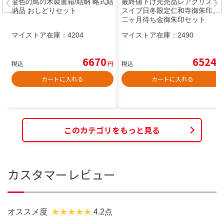
金色の鳥の木製重箱/結納 略式結
最終値下げ完売品レアクリスマ
納品 おしどりセット
スイブ日冬限定仁和寺御朱印、
二ヶ月待ち金御朱印セット
マイストア在庫：
4204
マイストア在庫：
2490
6670
6524
税込
円
税込
円
カートに入れる
カートに入れる
このカテゴリをもっと見る
カスタマーレビュー
オススメ度
4.2点