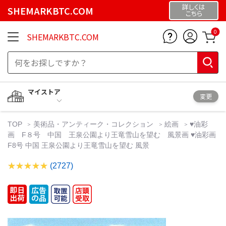
詳しくは
SHEMARKBTC.COM
こちら
0
SHEMARKBTC.COM
マイストア
変更
TOP
美術品・アンティーク・コレクション
絵画
♥油彩
画 F８号 中国 王泉公園より王竜雪山を望む 風景画 ♥油彩画
F8号 中国 王泉公園より王竜雪山を望む 風景
(2727)