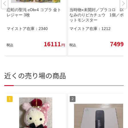
忍蛇の聖沌 cObr4 コブラ 金ト
当時物⭐︎未開封／プラコロ DX
レジャー 3枚
なみのりピカチュウ 1個／ポケ
ットモンスター
マイストア在庫：
2340
マイストア在庫：
1212
16111
7499
税込
円
税込
円
近くの売り場の商品