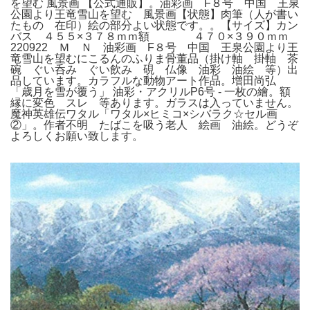
を望む 風景画 【公式通販】。油彩画 F８号 中国 王泉
公園より王竜雪山を望む 風景画【状態】肉筆（人が書い
たもの 在印）絵の部分よい状態です。。【サイズ】カン
バス ４５５×３７８ｍｍ額 ４７０×３９０ｍｍ
220922 Ｍ Ｎ 油彩画 F８号 中国 王泉公園より王
竜雪山を望むにこるんのふりま骨董品（掛け軸 掛軸 茶
碗 ぐい呑み ぐい飲み 硯 仏像 油彩 油絵 等）出
品しています。カラフルな動物アート作品。増田尚弘
「歳月を雪が覆う」 油彩・アクリルP6号 - 一枚の繪。額
縁に変色 スレ 等あります。ガラスは入っていません。
魔神英雄伝ワタル「ワタル×ヒミコ×シバラク☆セル画
②」。作者不明 たばこを吸う老人 絵画 油絵。どうぞ
よろしくお願い致します。