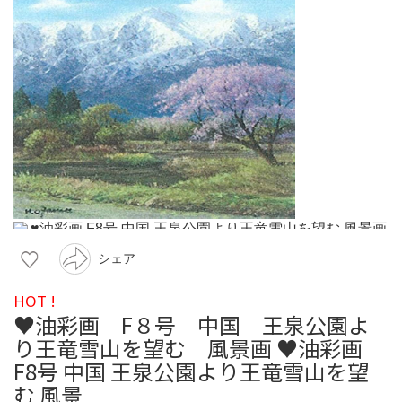
シェア
HOT !
♥油彩画 F８号 中国 王泉公園よ
り王竜雪山を望む 風景画 ♥油彩画
F8号 中国 王泉公園より王竜雪山を望
む 風景