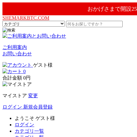
おかげさまで開設2
SHEMARKBTC.COM
ご利用案内
お問い合わせ
ゲスト様
0
合計金額
0円
マイストア
変更
ログイン
新規会員登録
ようこそ
ゲスト様
ログイン
カテゴリ一覧