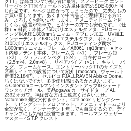
クTT」は高コスパで初心者に最適。スノーピーク エント
リーパックTT※ヴォールトのみ単体販売のSDE-080と同
じ商品です。※ペグは曲がってしまったので、丈夫なもの
に買い直してます。あくまで中古品とご理解頂ける方の
み、よろしくお願いいたします。アメニティドーム と同
じくらい設営が簡単で、ビギナーの方でも安心です。（仕
様）● 材質：本体／75Dポリエステルタフタ、PUコーテ
ィング耐水圧1,800mmミニマム・テフロン加工、UV加工
インナーテント／68Dポリエステルタフタ、ボトム／
210Dポリエステルオックス、PUコーティング耐水圧
1,800mmミニマム・フレーム／A6061（φ13mm） ●セッ
ト内容／テント本体、フレーム長（×1）、フレーム短
（×2）、ジュラルミンペグ（×24）、自在付ロープ
（2.5m×4、2.0m×8）、リペアパイプ（×1）、キャリーバ
ッグ、フレームケース。エントリーパックTTのサイズと
区画サイトでの設営について紹介 | meocam。ヴォールト
定価32,184円。。セルピコ FJALLRAVEN Abisko Dome。
汚くはないですが、多少使用感はあるかと思います。
☆Coleman(コールマン) インスタントアップIGシェード
ワンタッチポール。美品ogawa カーサイドタープ AL
2332 オガワ。神経質な方はご遠慮くださいませ。
Naturehike 煙突穴付きテント。café peak リビングシー
ト、リビングシートフロアマット。アメニティドームより
全室が広く、インナーテント無しでも自立するので、デイ
キャンプにも気軽に設営できます。コールマン ウェザー
マスター 4S T.P クレスト