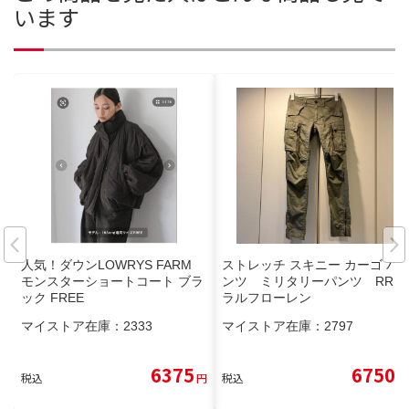
います
人気！ダウンLOWRYS FARM
ストレッチ スキニー カーゴ パ
モンスターショートコート ブラ
ンツ ミリタリーパンツ RRL
ック FREE
ラルフローレン
マイストア在庫：
2333
マイストア在庫：
2797
6375
6750
税込
円
税込
円