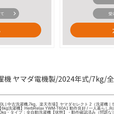
いて
受
る
マダ電機製/2024年式/7kg/全自動
-TV70L | 中古洗濯機,7kg。楽天市場】ヤマダセレクト 2
。【6kg洗濯機】HerbRelax YWM-T60A1 動作良好 /
・容量：6.0kg・タイプ：全自動洗濯機【状態】・動作確認済み（