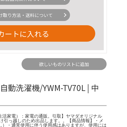
け取り方法・送料について
カートに入れる
欲しいものリストに追加
洗濯機/YWM-TV70L | 中
（洗濯機｜生活家電）：家電の通販。引取】ヤマダオリジナル
 一人暮らし向け引っ越しのため出品します。。【商品情報】・メ
問題なし）・通常使用に伴う使用感はありますが、使用には