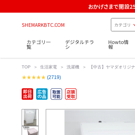
おかげさまで開設2
SHEMARKBTC.COM
カテゴリ一
デジタルチラ
Howto情
覧
シ
報
TOP
生活家電
洗濯機
【中古】ヤマダオリジナル洗濯
(2719)