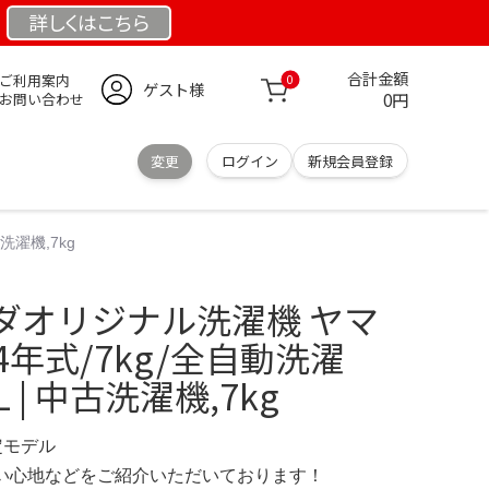
詳しくは
こちら
合計金額
ご利用案内
0
ゲスト様
0円
お問い合わせ
変更
ログイン
新規会員登録
洗濯機,7kg
ダオリジナル洗濯機 ヤマ
4年式/7kg/全自動洗濯
L | 中古洗濯機,7kg
限定モデル
の使い心地などをご紹介いただいております！