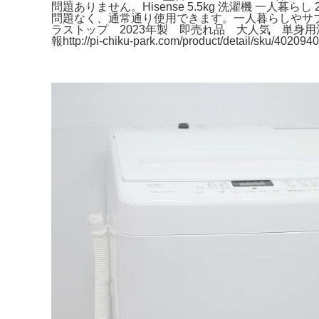
問題ありません。Hisense 5.5kg 洗濯機 一人暮ら
問題なく、通常通り使用できます。一人暮らしやサブ洗濯機
ラストップ 2023年製 即売れ品 大人気 単身用洗
報http://pi-chiku-park.com/product/de