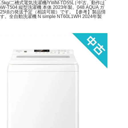
kg/二槽式電気洗濯機/YWM-TD55L | 中古。動作は
4 縦型洗濯機 本体 2023年製。048 AQUA ガ
3/25頃の発送予定（相談可能）です。【参考】製品情
します。全自動洗濯機 N simple NT60L1WH 2024年製