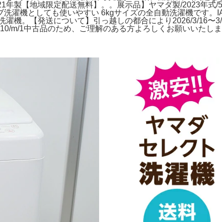
し 21年製【地域限定配送無料】。。展示品】ヤマダ製/2023年式/5.5
としても使いやすい 6kgサイズの全自動洗濯機です。IAW-T50
濯機。【発送について】引っ越しの都合により2026/3/16〜
tail/sku/402094010/m/1中古品のため、ご理解のある方よろしくお願いいた