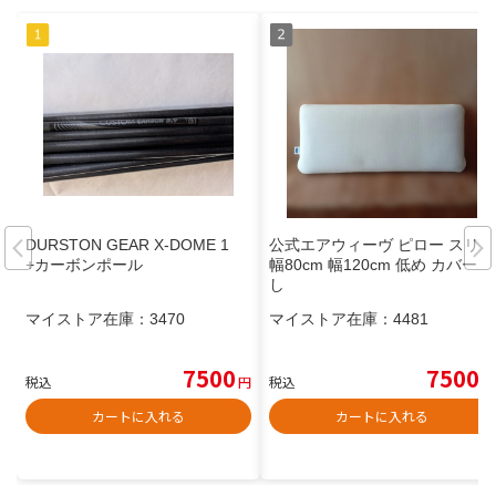
DURSTON GEAR X-DOME 1
公式エアウィーヴ ピロー スリム
+カーボンポール
幅80cm 幅120cm 低め カバーな
し
マイストア在庫：
3470
マイストア在庫：
4481
7500
7500
税込
円
税込
円
カートに入れる
カートに入れる