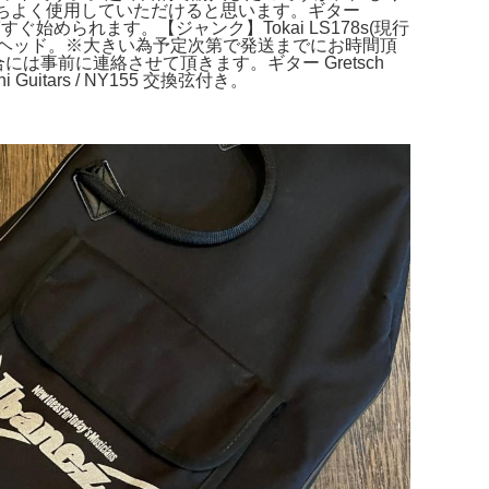
で気持ちよく使用していただけると思います。ギター
第すぐ始められます。【ジャンク】Tokai LS178s(現行
ッチングヘッド。※大きい為予定次第で発送までにお時間頂
頂く場合には事前に連絡させて頂きます。ギター Gretsch
uitars / NY155 交換弦付き。