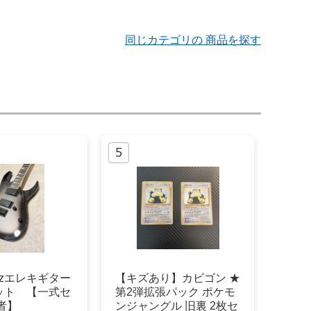
同じカテゴリの 商品を探す
anezエレキギター
【キズあり】カビゴン ★
ット 【一式セ
第2弾拡張パック ポケモ
者】
ンジャングル 旧裏 2枚セ