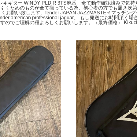
レキギター WINDY PLD R 3TS廃番。全て動作確認済み
 PLUS。ギターを引くためのものが全て揃っている為、初心者の方でも届き次
くお願い致します。fender JAPAN JAZZMASTER マ
merican professional jaguar。 もし発送にお時間
た、中古品ですのでご理解の程よろしくお願いします。（最終価格） Kikuchi G