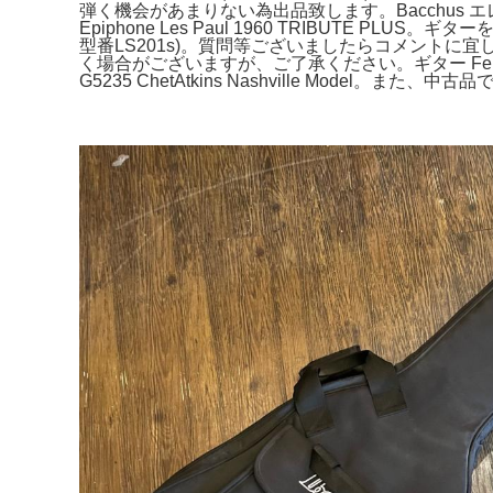
弾く機会があまりない為出品致します。Bacchus エ
Epiphone Les Paul 1960 TRIBUTE
型番LS201s)。質問等ございましたらコメントに宜し
く場合がございますが、ご了承ください。ギター Fender a
G5235 ChetAtkins Nashville Model。ま