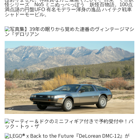
怪シリーズ No5 ミニぬっぺっぽう 妖怪百物語。100点
満点謎の円盤UFO 有名モデラー渾身の逸品 ハイテク戦車
シャドーモービル。