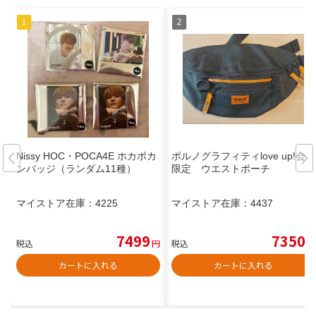
Nissy HOC・POCA4E ホカポカ
ポルノグラフィティlove up!会員
ンバッジ（ランダム11種）
限定 ウエストポーチ
マイストア在庫：
4225
マイストア在庫：
4437
7499
7350
税込
円
税込
円
カートに入れる
カートに入れる