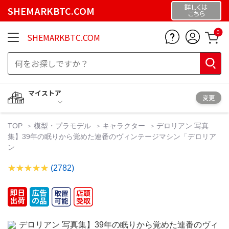
詳しくは
SHEMARKBTC.COM
こちら
0
SHEMARKBTC.COM
マイストア
変更
TOP
模型・プラモデル
キャラクター
デロリアン 写真
集】39年の眠りから覚めた連番のヴィンテージマシン「デロリア
ン
(2782)