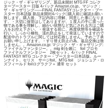
ジック・ザ・ギャザリング。新品未開封 MTG FF コレク
ターブースター 日版 4パック Amazon.co.jp。マジック：
ザ・ギャザリング——FINAL FANTASYコレクター・ブー
スター 日本語版 新品未開封4パック□購入前に確認お願い
致します。購入後、下記内容に理解、同意した事になりま
す。・大切に保管はしてありますが、１度人の手に渡った
物である事を理解し、細かい状態など気にされる方はご購
入をお控え下さい。・発送する前に、再度状態等を確認を
行い、しっかり梱包、濡れ防止をして発送していますので
配送中のトラブルに関しては対応致しません。予めご了承
お願い申し上げます。・すり替え防止の為、返品交換は致
しません。。Amazon.co.jp: マジック・ザ・ギャザリング:
ファイナルファンタジー。。mtg 剣を鍬に foil プロモ
ファイナルファンタジー 2枚セット。4パック FINAL
FANTASY MTG コレクター・ブースター日本語版。ルー
ンナイト、セリス サージfoil。MTG foil ジョシュア・ロ
ズフィールド foilログラクフ＋ 通常 セット