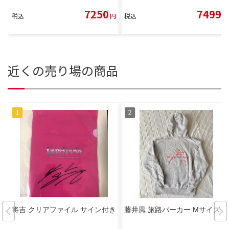
7250
7499
税込
円
税込
円
近くの売り場の商品
将吉 クリアファイル サイン付き
藤井風 旅路パーカー Mサイズ