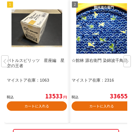
バトルスピリッツ 星座編 星
☆館林 源右衛門 染錦波千鳥皿
空の王者
マイストア在庫：
1063
マイストア在庫：
2316
13533
33655
税込
円
税込
円
カートに入れる
カートに入れる