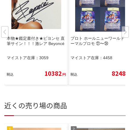
本物★鑑定書付き★ビヨンセ 直
プロト ホールニューワールド ノ
筆サイン！！！激レア Beyoncé
ーマルプロモ ㉑〜㉔
マイストア在庫：
3059
マイストア在庫：
4458
10382
8248
税込
円
税込
円
近くの売り場の商品