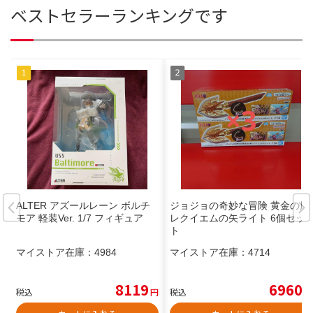
ベストセラーランキングです
ALTER アズールレーン ボルチ
ジョジョの奇妙な冒険 黄金の風
モア 軽装Ver. 1/7 フィギュア
レクイエムの矢ライト 6個セッ
ト
マイストア在庫：
4984
マイストア在庫：
4714
8119
6960
税込
円
税込
円