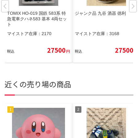
TOMIX HO-019 国鉄 583系 特
ジャンク品 九谷 酒器 徳利
急電車クハネ583 基本 4両セッ
ト
マイストア在庫：
2170
マイストア在庫：
3168
27500
27500
税込
円
税込
円
近くの売り場の商品