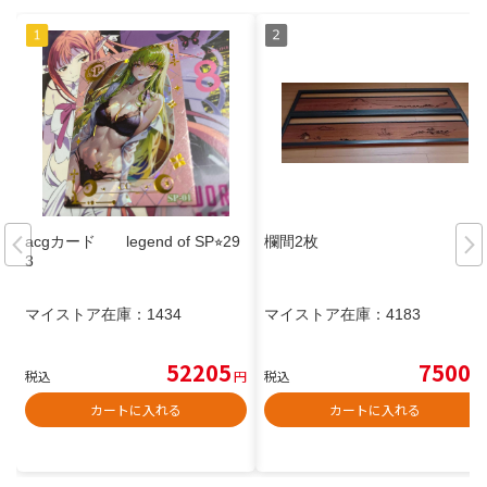
acgカード legend of SP⭐︎29
欄間2枚
3
マイストア在庫：
1434
マイストア在庫：
4183
52205
7500
税込
円
税込
円
カートに入れる
カートに入れる