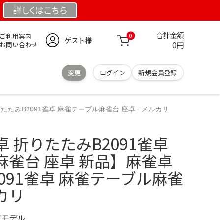
詳しくは
こちら
合計金額
ご利用案内
0
ゲスト様
0円
お問い合わせ
変更
ログイン
新規会員登録
たみB2091雀卓 麻雀テーブル麻雀台 座卓 - メルカリ
 折りたたみB2091雀卓
麻雀台 座卓 新品】麻雀卓
091雀卓 麻雀テーブル麻雀
ルカリ
限定モデル