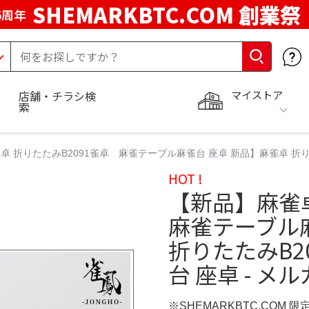
SHEMARKBTC.COM 創業祭
5周年
マイストア
店舗・チラシ検
索
卓 折りたたみB2091雀卓 麻雀テーブル麻雀台 座卓 新品】麻雀卓 折りた
HOT !
【新品】麻雀卓
麻雀テーブル
折りたたみB2
台 座卓 - メ
※SHEMARKBTC.COM 