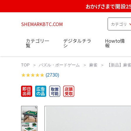
おかげさまで開設2
SHEMARKBTC.COM
カテゴリ一
デジタルチラ
Howto情
覧
シ
報
TOP
パズル・ボードゲーム
麻雀
【新品】麻雀
(2730)