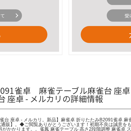
いて
受
る
091雀卓 麻雀テーブル麻雀台 座卓
台 座卓 - メルカリの詳細情報
雀台 座卓 - メルカリ。新品】麻雀卓 折りたたみB2091雀卓 麻
 【公式通販】。◆ご閲覧ありがとうございます！初期不良は誠意
かります。。雀鳳 麻雀テーブル 高さ2段階調整 麻雀卓 スリム