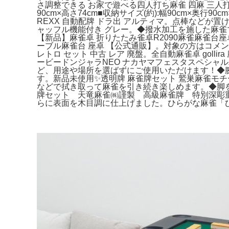
さ調整できる お家で遊べる四人打ち麻雀 四麻 三人打ち
90cm×高さ74cm■収納サイズ(約):幅90cm×奥行
REXX 自動配牌 ドラ出 アルティマ。点棒など
ャッフル機能付き グレー。◆撥水加工を施した麻雀
【新品】麻雀卓 折りたたみ雀卓R2090麻雀麻雀台
ーブル麻雀台 座卓 【公式通販】。対象の方はコメ
レトロ セット 中古 レア 廃盤。全自動麻雀卓 go
ービードンジャラNEO ナカヤマフェスタスペシ
ど、用途や場所を選ばずにご使用いただけます！◆
す。新品未使用✨透明牌 麻雀牌セット 鷲巣麻雀モチー
などで拭き取って麻雀を引き続き楽しめます。◆脚を
牌セット 天竜麻雀㈱謹製 高級麻雀牌 特別深彫
らに表面を木目調に仕上げました。ひらがな麻雀「ひ