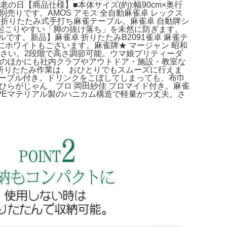
老の日【商品仕様】■本体サイズ(約):幅90cm×奥行
などは別売りです。AMOS アモス 全自動麻雀卓 レックス
用折りたたみ式手打ち麻雀テーブル。麻雀卓 自動牌シ
に起こりやすい「脚の抜け落ち」を未然に防ぎます。
です。新品】麻雀卓 折りたたみB2091雀卓 麻雀テ
にホワイトもございます。麻雀牌★ マージャン 昭和
意ください。2段階で高さ調節可能。ウマ娘プリティーダ
宅のほかにも社内クラブやアウトドア・施設・教室な
折りたたみ作業は、おひとりでもスムーズに行えま
 椅子テーブル付き。ドリンクをこぼしてしまっても、布巾
ひらがじゃん プロ 岡田紗佳 プロマイド付き。麻雀
PEマテリアル製のハニカム構造で軽量かつ丈夫。さ