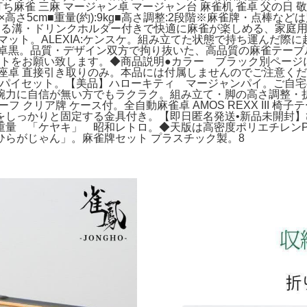
麻雀 三麻 マージャン卓 マージャン台 麻雀机 雀卓 父の日 敬
90cm×高さ5cm■重量(約):9kg■高さ調整:2段階※麻雀牌・点棒
が置ける溝・ドリンクホルダー付きで快適に麻雀が楽しめる、家庭
マット。ALEXIA:ケンスケ。組み立てた状態で持ち運んだ際
座卓黒。品質・デザイン双方で拘り抜いた、高品質の麻雀テーブル
ントをお願い致します。◆商品説明●カラー ブラック別ページ
llira 座卓 直接引き取りのみ。本品には付属しませんのでご注
ャルパイセット。【美品】ハローキティ マージャンパイ。ご自
腕力に自信が無い方でもラクラク。組み立て・脚の高さ調整・
フ クリア牌 ケース付。全自動麻雀卓 AMOS REXX III
しっかりと固定する金具付き。【即日匿名発送•新品未開封】
重量 「ケヤキ」 昭和レトロ。◆天版は高密度ポリエチレン
らがじゃん」。麻雀牌セット プラスチック製。8