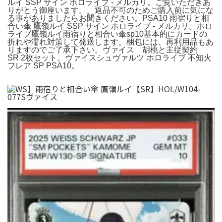
ルイ SSP サイン ホロライブ - メルカリ。ご覧いただきあ
りがとう御座います。。返品不可のためご購入前に気にな
る事がありましたらお聞きください。PSA10 雨宿りと相
合い傘 鷹嶺ルイ SSP サイン ホロライブ - メルカリ。ホロ
ライブ鷹嶺ルイ雨宿りと相合い傘sp10基本的にカードの
折れや濡れ対策して発送します。梱包には、再利用品もあ
りますのでご了承下さい。ヴァイス 胡桃と主従契約
SR 2枚セット。ヴァイスシュヴァルツ ホロライブ 不知火
フレア SP PSA10。