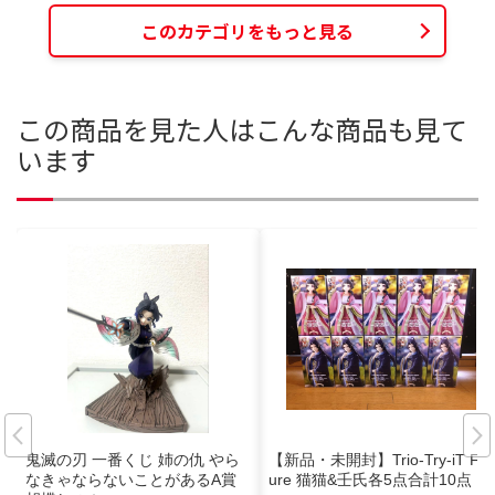
このカテゴリをもっと見る
この商品を見た人はこんな商品も見て
います
鬼滅の刃 一番くじ 姉の仇 やら
【新品・未開封】Trio-Try-iT Fig
なきゃならないことがあるA賞
ure 猫猫&壬氏各5点合計10点