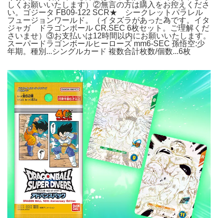
しくお願いいたします）②無言の方は購入をお控えくださ
い。ゴジータ FB09-122 SCR★ シークレットパラレル
フュージョンワールド。（イタズラがあった為です。イタ
ジャガ ドラゴンボール CR.SEC 6枚セット。ご理解くだ
さいませ）③お支払いは12時間以内にお願いいたします。
スーパードラゴンボールヒーローズ mm6-SEC 孫悟空:少
年期。種別...シングルカード 複数合計枚数/個数...6枚