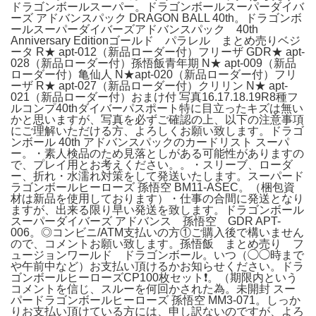
ドラゴンボールスーパー。ドラゴンボールスーパーダイバ
ーズ アドバンスパック DRAGON BALL 40th。ドラゴンボ
ールスーパーダイバーズアドバンスパック 40th
Anniversary Editionゴールド パラレル まとめ売りベジ
ータ R★ apt-012（新品ローダー付）フリーザ GDR★ apt-
028（新品ローダー付）孫悟飯青年期 N★ apt-009（新品
ローダー付）亀仙人 N★apt-020（新品ローダー付）フリ
ーザ R★ apt-027（新品ローダー付）クリリン N★ apt-
021（新品ローダー付）おまけ付 写真16.17.18.19R8種フ
ルコンプ40thダイバーパスポート特に目立ったキズは無い
かと思いますが、写真を必ずご確認の上、以下の注意事項
にご理解いただける方、よろしくお願い致します。ドラゴ
ンボール 40th アドバンスパックのカードリスト スーパ
ー。・素人検品のため見落としがある可能性がありますの
で、プレイ用とお考えください。。・スリーブ、ローダ
ー、折れ・水濡れ対策をして発送いたします。スーパード
ラゴンボールヒーローズ 孫悟空 BM11-ASEC。（梱包資
材は新品を使用しております）・仕事の合間に発送となり
ますが、出来る限り早い発送を致します。ドラゴンボール
スーパーダイバーズ アドバンス 孫悟空 GDR APT-
006。◎コンビニ/ATM支払いの方①ご購入後で構いません
ので、コメントお願い致します。孫悟飯 まとめ売り フ
ュージョンワールド ドラゴンボール。いつ（◯◯時まで
や午前中など）お支払い頂けるかお知らせください。ドラ
ゴンボールヒーローズCP100枚セット❗️。（期限内という
コメントを信じ、スルーを何回かされた為。未開封 スー
パードラゴンボールヒーローズ 孫悟空 MM3-071。しっか
りお支払い頂けている方には、申し訳ないのですが、よろ