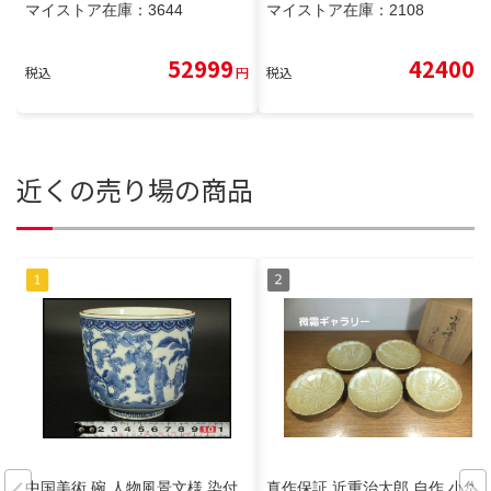
マイストア在庫：
3644
マイストア在庫：
2108
52999
42400
税込
円
税込
円
近くの売り場の商品
中国美術 碗 人物風景文様 染付
真作保証 近重治太郎 自作 小岱