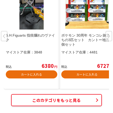
S.H.Figuarts 指痕爛れのヴァイ
ポケモン 30周年 モンコレ旅立
ク
ちの3匹セット カントー地方 4
個セット
マイストア在庫：
3848
マイストア在庫：
4481
6380
6727
税込
円
税込
円
カートに入れる
カートに入れる
このカテゴリをもっと見る