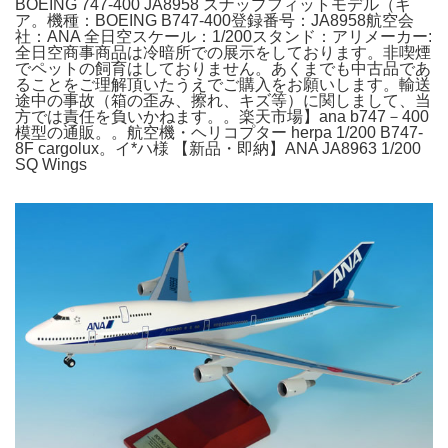
BOEING 747-400 JA8958 スナップフィットモデル（ギ
ア。機種：BOEING B747-400登録番号：JA8958航空会
社：ANA 全日空スケール：1/200スタンド：アリメーカー:
全日空商事商品は冷暗所での展示をしております。非喫煙
でペットの飼育はしておりません。あくまでも中古品であ
ることをご理解頂いたうえでご購入をお願いします。輸送
途中の事故（箱の歪み、擦れ、キズ等）に関しまして、当
方では責任を負いかねます。。楽天市場】ana b747－400
模型の通販。。航空機・ヘリコプター herpa 1/200 B747-
8F cargolux。イ*ハ様 【新品・即納】ANA JA8963 1/200
SQ Wings