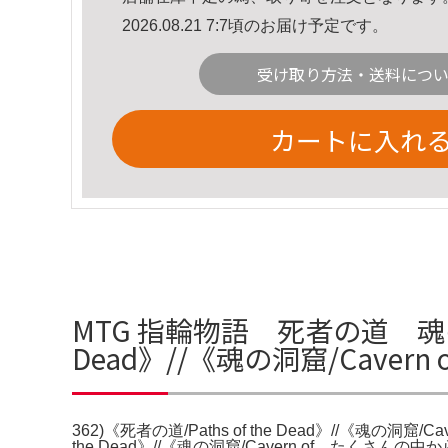
2026.08.21 7:7頃のお届け予定です。
受け取り方法・送料につ
カートに入れ
MTG 指輪物語 死者の道 魂の洞窟 
Dead》//《魂の洞窟/Cavern 
362)《死者の道/Paths of the Dead》//《魂の洞窟/Cavern 
the Dead》//《魂の洞窟/Cavern of