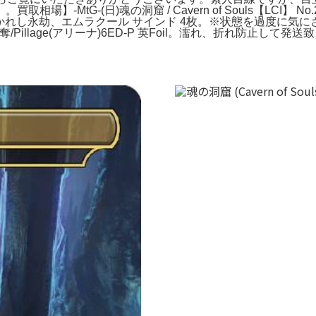
-MtG-(日)魂の洞窟 / Cavern of Souls【LCI】 N
。引き裂かれし永劫、エムラクール サインド 4枚。※状態を過度
illage(アリーナ)6ED-P 英Foil。濡れ、折れ防止して発送致します