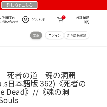
詳しくは
こちら
合計金額
ご利用案内
0
ゲスト様
0円
お問い合わせ
変更
ログイン
新規会員登録
物語 死者の道 魂の洞窟
Souls日本語版 362)《死者の
 the Dead》//《魂の洞
Souls