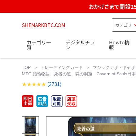
おかげさまで開設2
SHEMARKBTC.COM
カテゴリ一
デジタルチラ
Howto情
覧
シ
報
TOP
トレーディングカード
マジック：ザ・ギャザ
MTG 指輪物語 死者の道 魂の洞窟 Cavern of Souls日本語版 36
(2731)