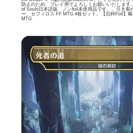
防止のため、プレイ用でよろしくお願いいたします。。買取相場】
of Souls日本語版 ノンfoil未使用品です。
ー、セフィロス FF MTG 4枚セット。【旧枠Foil】略奪/P
MTG