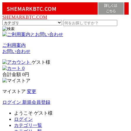
詳しくは
SHEMARKBTC.COM
こちら
SHEMARKBTC.COM
ご利用案内
お問い合わせ
ゲスト様
0
合計金額
0円
マイストア
変更
ログイン
新規会員登録
ようこそ
ゲスト様
ログイン
カテゴリ一覧