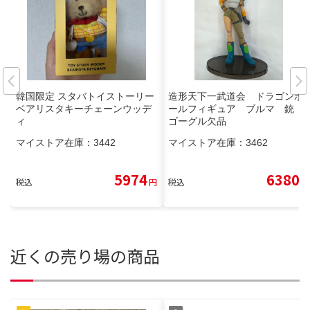
韓国限定 スタバトイストーリー
造形天下一武道会 ドラゴンボ
ベアリスタキーチェーンウッデ
ールフィギュア ブルマ 銃
ィ
ゴーグル欠品
マイストア在庫：
3442
マイストア在庫：
3462
5974
6380
税込
円
税込
円
近くの売り場の商品