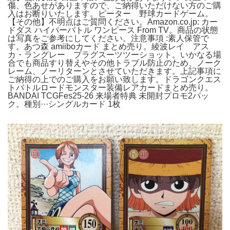
傷、色あせがありますので、ご納得いただけない方のご購
入はお断りいたします。ピーター 野球カードゲーム。
【その他】不明点はご質問ください。Amazon.co.jp: カー
ドダス ハイパーバトル ワンピース From TV。商品の状態
は写真をご参考にしてください。注意事項 :素人保管で
す。あつ森 amiiboカード まとめ売り。綾波レイ アス
カ・ラングレー プラグスーツツーショット。いかなる場
合でも商品すり替えやその他トラブル防止のため、ノーク
レーム、ノーリターンとさせていただきます。上記事項に
ご納得の上でのご購入をお願い致します。ドラゴンクエス
トバトルロードモンスター装備レアカードまとめ売り。
BANDAI TCGFes25-26 来場者特典 未開封プロモ2パッ
ク。種別···シングルカード 1枚