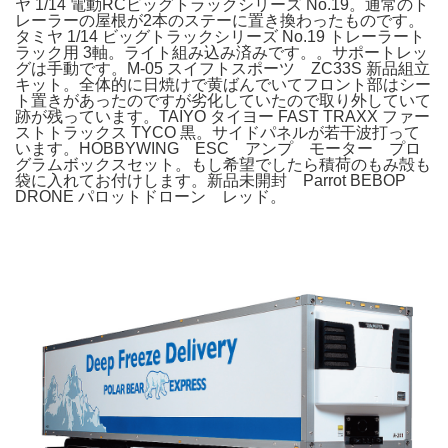
ヤ 1/14 電動RCビッグトラックシリーズ No.19。通常のト
レーラーの屋根が2本のステーに置き換わったものです。
タミヤ 1/14 ビッグトラックシリーズ No.19 トレーラート
ラック用 3軸。ライト組み込み済みです。。サポートレッ
グは手動です。M-05 スイフトスポーツ ZC33S 新品組立
キット。全体的に日焼けで黄ばんでいてフロント部はシー
ト置きがあったのですが劣化していたので取り外していて
跡が残っています。TAIYO タイヨー FAST TRAXX ファー
ストトラックス TYCO 黒。サイドパネルが若干波打って
います。HOBBYWING ESC アンプ モーター プロ
グラムボックスセット。もし希望でしたら積荷のもみ殻も
袋に入れてお付けします。新品未開封 Parrot BEBOP
DRONE パロットドローン レッド。