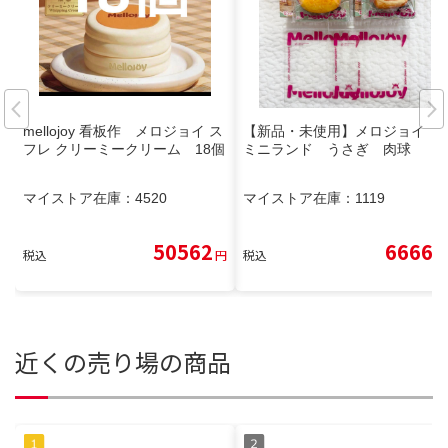
mellojoy 看板作 メロジョイ ス
【新品・未使用】メロジョイ
フレ クリーミークリーム 18個
ミニランド うさぎ 肉球
マイストア在庫：
4520
マイストア在庫：
1119
50562
6666
税込
円
税込
円
近くの売り場の商品