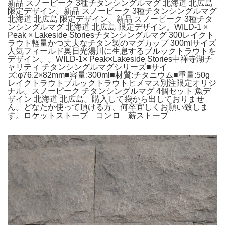
新品 スノーピーク 3種チタンシングルマグ 北海道 北広島
限定デザイン。新品 スノーピーク 3種チタンシングルマグ
北海道 北広島 限定デザイン。新品 スノーピーク 3種チタ
ンシングルマグ 北海道 北広島 限定デザイン。WILD-1 ×
Peak × Lakeside Storiesチタンシングルマグ 300レイクト
ラウト軽量かつ丈夫なチタン製のマグカップ 300mlサイズ
人気フィールド奥日光湯川に生息するブルックトラウトを
デザイン。。WILD-1× Peak×Lakeside Stories中禅寺湖チ
ャリティ チタンシングルマグシリーズ■サイ
ズ:φ76.2×82mm■容量:300ml■材質:チタニウム■重量:50g
レイクトラウトブルックトラウトヒメマス別注限定オリジ
ナル。スノーピーク チタンシングルマグ 4個セット 魚デ
ザイン 北海道 北広島。購入して袋から出しておりませ
ん。どなたか使って頂ける方、何卒宜しくお願い致しま
す。ロケットストーブ コンロ 薪ストーブ