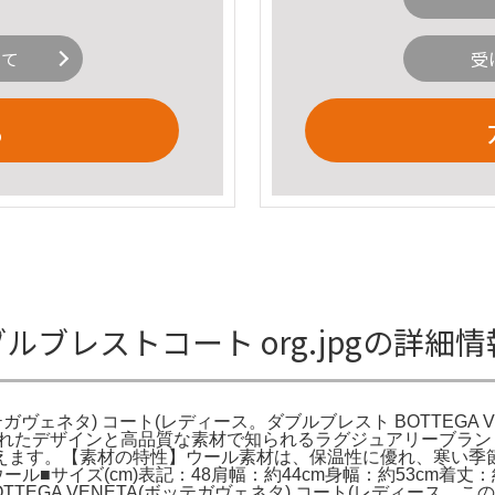
いて
受
る
ダブルブレストコート org.jpgの詳細情
(ボッテガヴェネタ) コート(レディース。ダブルブレスト BOTTEGA
、洗練されたデザインと高品質な素材で知られるラグジュアリーブ
。【素材の特性】ウール素材は、保温性に優れ、寒い季節に最適です。
材: ウール■サイズ(cm)表記：48肩幅：約44cm身幅：約53cm
TEGA VENETA(ボッテガヴェネタ) コート(レディース