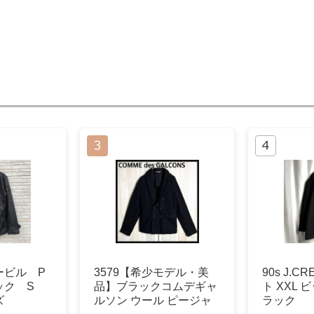
ービル P
3579【希少モデル・美
90s J.
ック S
品】ブラックコムデギャ
ト XXL 
ズ
ルソン ウール ピージャ
ラック