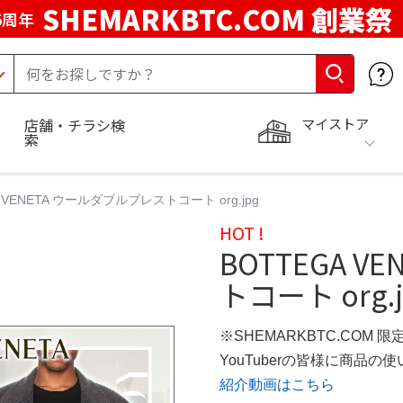
SHEMARKBTC.COM 創業祭
5周年
マイストア
店舗・チラシ検
索
A VENETA ウールダブルブレストコート org.jpg
HOT !
BOTTEGA 
トコート org.j
※SHEMARKBTC.COM 
YouTuberの皆様に商品
紹介動画はこちら