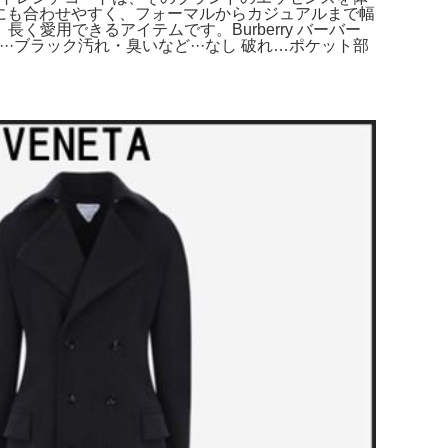
イルにも合わせやすく、フォーマルからカジュアルまで幅
、長く愛用できるアイテムです。Burberry バーバー
···ブラック汚れ・臭いなど···なし 破れ…ポケット部