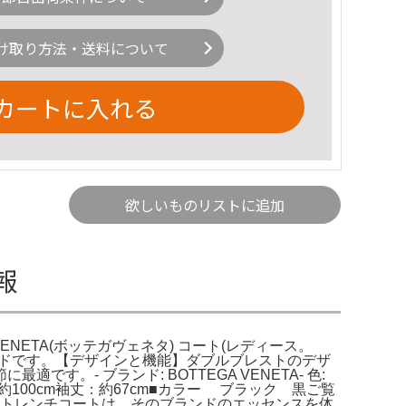
け取り方法・送料について
カートに入れる
欲しいものリストに追加
報
 VENETA(ボッテガヴェネタ) コート(レディース。
ランドです。【デザインと機能】ダブルブレストのデザ
- ブランド: BOTTEGA VENETA- 色:
着丈：約100cm袖丈：約67cm■カラー ブラック 黒ご覧
。このトレンチコートは、そのブランドのエッセンスを体