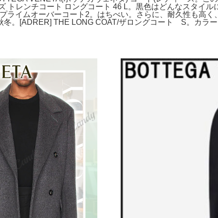
 トレンチコート ロングコート 46 L。黒色はどんなスタ
024AW プライムオーバーコート2。はちべい。さらに、耐久性も高く
DRER] THE LONG COAT/ザロングコート S。カラー