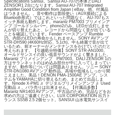
Specifications Sansui。Sansui AU-707の本体とDALI
ZENSOR1 2台になります。Sansui AU-707 Integrated
Amplifier Good Condition from Japan | eBay。他、付属品
はつきません。。音や動作は普段使い（AUX接続による
Bluetooth形式）ではこれといった問題なく、AU-707もス
イッチ系統も動作します。marantz PM7003 プリメインア
ンプ ゴールドシルバー。phono2のみ、LEDが点灯しませ
んが切り替えたあと、レコードから問題なく音が出ている
ことを確認しています。Fender ベースアンプ Rumble
15。内部のLEDの寿命かもしれません。SONY AVアンプ
STR-DH590 (4K60Hz対応、5.1ch)。中も綺麗で音が出て
いるため、前オーナーがメンテナンスをかけていたのだと
考えられます。【引越処分特価】SONY STR-AN1000。
オールドサンスイの良い低音サウンドがよく響きました。
Marantz プリメインアンプ PM7003。DALI ZENSOR 1の
方はサランネットのはめ込み部分が中に入ってしまってい
ますが、動作等については問題ありません。ソニー SONY
STR-DN1080 AVアンプ 動作品。高域や低域もしっかり聞
こえました。美品！DENON PMA-1500AE アンプ。シス
テムをYAMAHAに切り替えるため、まとめて出品しま
す。Nmode X-PM1 ♬ デジタルプリメインアンプ ♬ Used
完動品 ♬。バラ売りは出来ません。【付属品多数】
Marantz NR1403 AVアンプ。中古品のため、完品などをお
求めの方はご遠慮ください。LUX CORPORATION 出力ト
ランス SS5B 2.5 2個セット。SANSUI 山水電気サンスイ