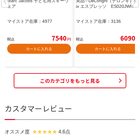
Marc Jacobs 子ども用スキーウ
美品✨DeLonghi（デロンギ）kM
ェア
ix エスプレッソ ES020JWH
マイストア在庫：
4977
マイストア在庫：
3136
7540
6090
税込
円
税込
円
カートに入れる
カートに入れる
このカテゴリをもっと見る
カスタマーレビュー
オススメ度
4.6点