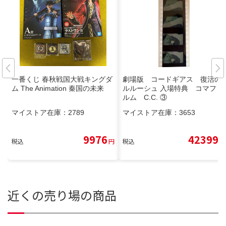
一番くじ 春秋戦国大戦キングダ
劇場版 コードギアス 復活の
ム The Animation 秦国の未来
ルルーシュ 入場特典 コマフィ
ルム C.C. ③
マイストア在庫：
2789
マイストア在庫：
3653
9976
42399
税込
円
税込
円
近くの売り場の商品