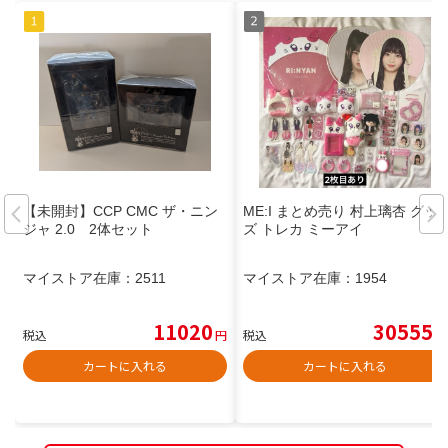
【未開封】CCP CMC ザ・ニン
ME:I まとめ売り 村上璃杏 グッ
ジャ 2.0 2体セット
ズ トレカ ミーアイ
マイストア在庫：
2511
マイストア在庫：
1954
11020
30555
税込
円
税込
円
カートに入れる
カートに入れる