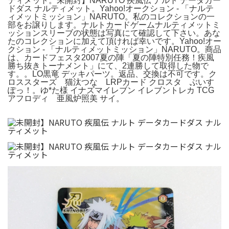
ティメット。未開封】NARUTO 疾風伝 ナルト データカー
ドダス ナルティメット。Yahoo!オークション - 「ナルテ
ィメットミッション」NARUTO。私のコレクションの一
部をお譲りします。ナルトカードゲームナルティメットミ
ッションスリーブの状態は写真にて確認して下さい。あな
たのコレクションに加えて頂ければ幸いです。Yahoo!オー
クション - 「ナルティメットミッション」NARUTO。商品
は、カードフェスタ2007夏の陣「夏の陣特別任務！疾風
勝ち抜きトーナメント」にて、2連勝して取得した物で
す。。LO黒竜 デッキパーツ。返品、交換は不可です。ク
ロススターズ 猫汰つな LRPカード クロスタ ぶいす
ぽっ！。ゆ*た様 イナズマイレブン イレブントレカ TCG
アフロディ 亜風炉照美 サイ。