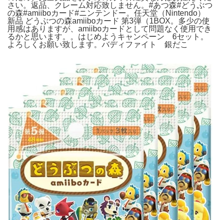
さい。返品、クレーム対応致しません。#あつ森#どうぶつ
の森#amiiboカード#ニンテンドー。任天堂（Nintendo）
新品 どうぶつの森amiiboカード 第3弾（1BOX。多少の使
用感はありますが、amiiboカードとして問題なく使用でき
るかと思います。。はじめようキャンペーン 6セット。
よろしくお願い致します。バディファイト 銀だこ