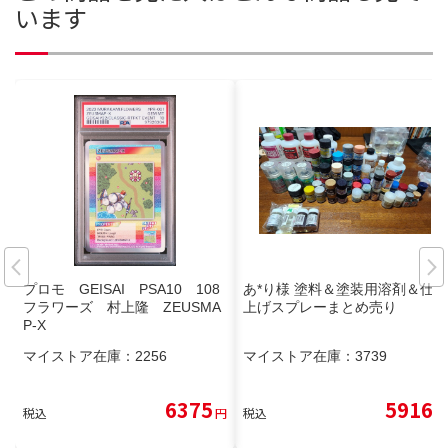
います
プロモ GEISAI PSA10 108
あ*り様 塗料＆塗装用溶剤＆仕
フラワーズ 村上隆 ZEUSMA
上げスプレーまとめ売り
P-X
マイストア在庫：
2256
マイストア在庫：
3739
6375
5916
税込
円
税込
円