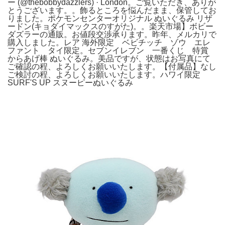
ー (@thebobbydazzlers) · London。ご覧いただき、ありが
とうございます。。飾るところを悩んだまま、保管してお
りました。ポケモンセンターオリジナル ぬいぐるみ リザ
ードン(キョダイマックスのすがた)。。楽天市場】ボビー
ダズラーの通販。お値段交渉承ります。昨年、メルカリで
購入しました。レア 海外限定 ベビチッチ ゾウ エレ
ファント タイ限定。セブンイレブン 一番くじ 特賞
からあげ棒 ぬいぐるみ。美品ですが、状態はお写真にて
ご確認の程、よろしくお願いいたします。【付属品】なし
ご検討の程、よろしくお願いいたします。ハワイ限定
SURF'S UP スヌーピーぬいぐるみ