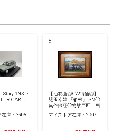
i-Story 1/43 ト
【油彩画◎GW特価◎】
TER CARIB
児玉幸雄 『箱根』 SM◯
真作保証◯物故巨匠、画
廊シ−ル
ア在庫：
3605
マイストア在庫：
2007