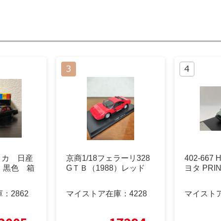
トミカ 日産
京商1/18フェラーリ328
402-667 H
 黒色 箱
GＴＢ（1988）レッド
ヨタ PRIN
庫：
2862
マイストア在庫：
4228
マイスト