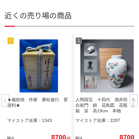
近くの売り場の商品
★備前焼 作家 乗松俊行 変
人間国宝 十四代 酒井田 柿
徳利★
右衛門 錦 花鳥図 花瓶 共
箱 栞 高19cm 本物
マイストア在庫：
1343
マイストア在庫：
2297
8700
8700
税込
円
税込
円