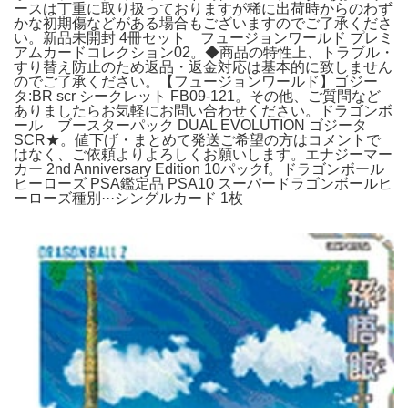
ースは丁重に取り扱っておりますが稀に出荷時からのわず
かな初期傷などがある場合もございますのでご了承くださ
い。新品未開封 4冊セット フュージョンワールド プレミ
アムカードコレクション02。◆商品の特性上、トラブル・
すり替え防止のため返品・返金対応は基本的に致しません
のでご了承ください。【フュージョンワールド】ゴジー
タ:BR scr シークレット FB09-121。その他、ご質問など
ありましたらお気軽にお問い合わせください。ドラゴンボ
ール ブースターパック DUAL EVOLUTION ゴジータ
SCR★。値下げ・まとめて発送ご希望の方はコメントで
はなく、ご依頼よりよろしくお願いします。エナジーマー
カー 2nd Anniversary Edition 10パックf。ドラゴンボール
ヒーローズ PSA鑑定品 PSA10 スーパードラゴンボールヒ
ーローズ種別···シングルカード 1枚