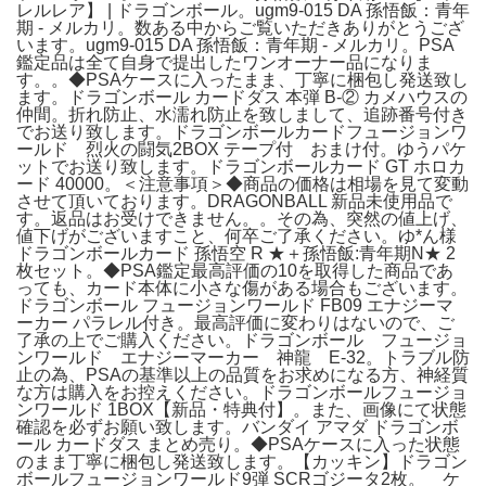
レルレア】 | ドラゴンボール。ugm9-015 DA 孫悟飯：青年
期 - メルカリ。数ある中からご覧いただきありがとうござ
います。ugm9-015 DA 孫悟飯：青年期 - メルカリ。PSA
鑑定品は全て自身で提出したワンオーナー品になりま
す。。◆PSAケースに入ったまま、丁寧に梱包し発送致し
ます。ドラゴンボール カードダス 本弾 B-② カメハウスの
仲間。折れ防止、水濡れ防止を致しまして、追跡番号付き
でお送り致します。ドラゴンボールカードフュージョンワ
ールド 烈火の闘気2BOX テープ付 おまけ付。ゆうパケ
ットでお送り致します。ドラゴンボールカード GT ホロカ
ード 40000。＜注意事項＞◆商品の価格は相場を見て変動
させて頂いております。DRAGONBALL 新品未使用品で
す。返品はお受けできません。。その為、突然の値上げ、
値下げがございますこと、何卒ご了承ください。ゆ*ん様
ドラゴンボールカード 孫悟空 R ★＋孫悟飯:青年期N★ 2
枚セット。◆PSA鑑定最高評価の10を取得した商品であ
っても、カード本体に小さな傷がある場合もございます。
ドラゴンボール フュージョンワールド FB09 エナジーマ
ーカー パラレル付き。最高評価に変わりはないので、ご
了承の上でご購入ください。ドラゴンボール フュージョ
ンワールド エナジーマーカー 神龍 E-32。トラブル防
止の為、PSAの基準以上の品質をお求めになる方、神経質
な方は購入をお控えください。ドラゴンボールフュージョ
ンワールド 1BOX【新品・特典付】。また、画像にて状態
確認を必ずお願い致します。バンダイ アマダ ドラゴンボ
ール カードダス まとめ売り。◆PSAケースに入った状態
のまま丁寧に梱包し発送致します。【カッキン】ドラゴン
ボールフュージョンワールド9弾 SCRゴジータ2枚。 ケ