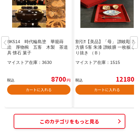
BK514 時代輪島塗 華籠蒔
割引❗️【美品】「母」 讃岐彫 四
絵 厚物椀 五客 木製 茶道
方膳 5客 朱漆 讃岐膳 一枚板く
具 懐石 菓子
り抜き （Ｂ）
マイストア在庫：
3630
マイストア在庫：
1515
8700
12180
税込
円
税込
円
カートに入れる
カートに入れる
このカテゴリをもっと見る