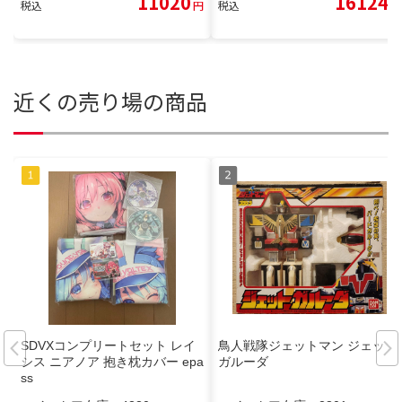
11020
16124
税込
円
税込
円
近くの売り場の商品
SDVXコンプリートセット レイ
鳥人戦隊ジェットマン ジェット
シス ニアノア 抱き枕カバー epa
ガルーダ
ss