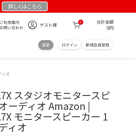
詳しくは
こちら
合計金額
ご利用案内
0
ゲスト様
0円
お問い合わせ
変更
ログイン
新規会員登録
ーディオ
io A7X スタジオモニタースピ
ーディオ Amazon |
o A7X モニタースピーカー 1
ーディオ