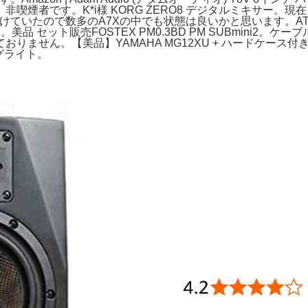
です。K*i様 KORG ZERO8 デジタルミキサー。現在までノー
ーを掛けていたので数多のA7Xの中でも状態は良いかと思います。AT204
ット販売FOSTEX PM0.3BD PM SUBmini2。ケーブル
りません。【美品】YAMAHA MG12XU + ハードケー
ングライト。