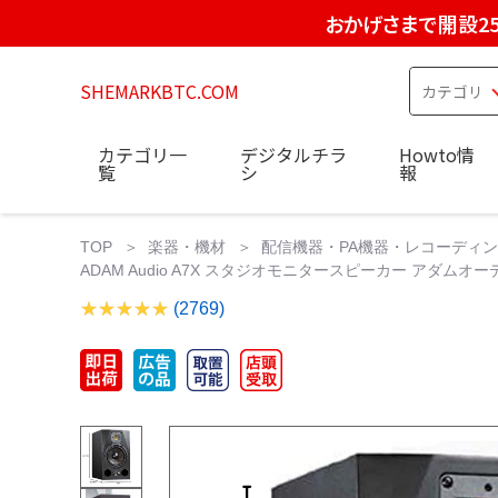
おかげさまで開設2
SHEMARKBTC.COM
カテゴリ一
デジタルチラ
Howto情
覧
シ
報
TOP
楽器・機材
配信機器・PA機器・レコーディ
ADAM Audio A7X スタジオモニタースピーカー アダムオーディ
(2769)