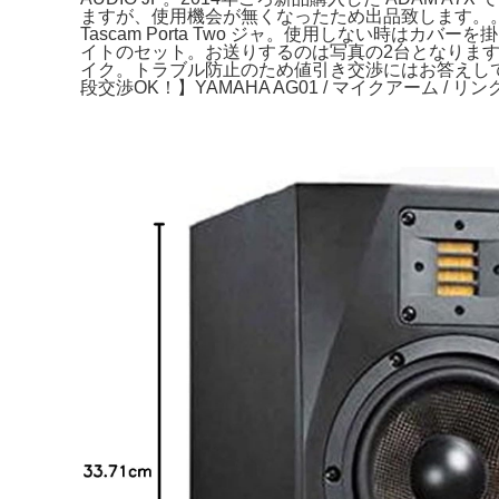
ますが、使用機会が無くなったため出品致します。。非喫煙者
Tascam Porta Two ジャ。使用しない時はカバ
イトのセット。お送りするのは写真の2台となります。美品 セ
イク。トラブル防止のため値引き交渉にはお答えしてお
段交渉OK！】YAMAHA AG01 / マイクアーム / リ