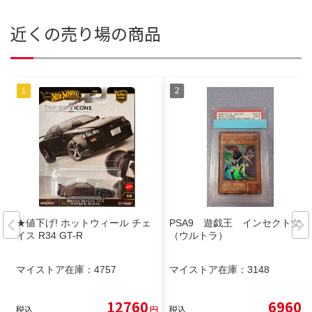
近くの売り場の商品
★値下げ! ホットウィール チェ
PSA9 遊戯王 インセクト女王
イス R34 GT-R
（ウルトラ）
マイストア在庫：
4757
マイストア在庫：
3148
12760
6960
税込
円
税込
円