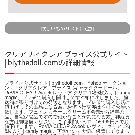
欲しいものリストに追加
クリアリィクレア ブライス公式サイト
| blythedoll.comの詳細情報
ブライス公式サイト | blythedoll.com。Yahoo!オークショ
ン - 「クリアクレア」ブライス (キャラクタードール。
ReVIA CLEAR 2week レヴィア クリア 1箱6枚入り | candy
magic。プレ値で購入し開封してすぐ箱に戻しました。輸
送箱に張り付けての発送となります。プレ値で購入し既に
値下げしての出品になる為、お値下げ交渉は不可でお願い
致します。フェイスカラー…クリーム✳︎発売から経年の
品、自宅保管品ですので細かなことが気になる方、神経質
な方は御遠慮ください。ご了承願います。59999円までお
値下げします。ReVIA CLEAR 2week レヴィア クリア 1箱
6枚入り | candy magic。可愛いので大切に保管してきまし