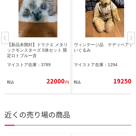
【新品未開封】ドラクエ メタリ
ヴィンテージ品 テディベア ぬ
ックモンスターズ 5体セット 限
いぐるみ
定ロトブルー含
マイストア在庫：
3789
マイストア在庫：
1294
22000
19250
税込
円
税込
円
近くの売り場の商品