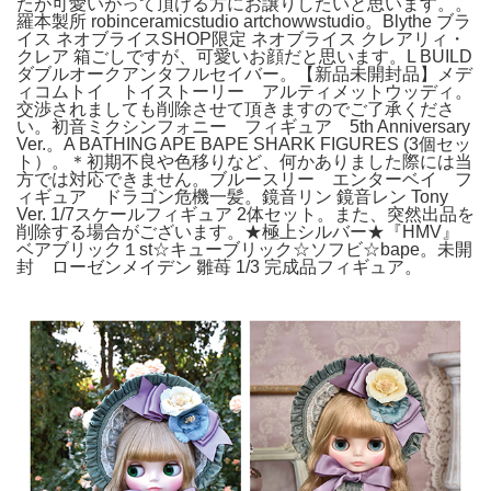
たが可愛いがって頂ける方にお譲りしたいと思います。。
羅本製所 robinceramicstudio artchowwstudio。Blythe ブラ
イス ネオブライスSHOP限定 ネオブライス クレアリィ・
クレア 箱ごしですが、可愛いお顔だと思います。L BUILD
ダブルオークアンタフルセイバー。【新品未開封品】メデ
ィコムトイ トイストーリー アルティメットウッディ。
交渉されましても削除させて頂きますのでご了承くださ
い。初音ミクシンフォニー フィギュア 5th Anniversary
Ver.。A BATHING APE BAPE SHARK FIGURES (3個セッ
ト）。＊初期不良や色移りなど、何かありました際には当
方では対応できません。ブルースリー エンターベイ フ
ィギュア ドラゴン危機一髪。鏡音リン 鏡音レン Tony
Ver. 1/7スケールフィギュア 2体セット。また、突然出品を
削除する場合がございます。★極上シルバー★『HMV』
ベアブリック１st☆キューブリック☆ソフビ☆bape。未開
封 ローゼンメイデン 雛苺 1/3 完成品フィギュア。